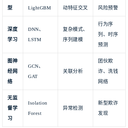
型
LightGBM
动特征交叉
风险预警
行为序
深度
DNN、
复杂模式、
列、时序
学习
LSTM
序列建模
预测
图神
团伙欺
GCN、
经网
关联分析
诈、洗钱
GAT
络
网络
无监
Isolation
新型欺诈
督学
异常检测
Forest
发现
习