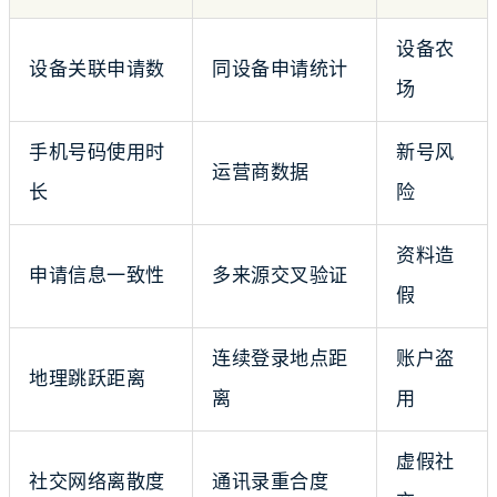
设备农
设备关联申请数
同设备申请统计
场
手机号码使用时
新号风
运营商数据
长
险
资料造
申请信息一致性
多来源交叉验证
假
连续登录地点距
账户盗
地理跳跃距离
离
用
虚假社
社交网络离散度
通讯录重合度