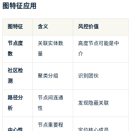
图特征应用
图特征
含义
风控价值
节点度
关联实体数
高度节点可能是中
数
量
介
社区检
聚类分组
识别团伙
测
路径分
节点间连通
发现隐蔽关联
析
性
节点重要程
中心性
定位核心成员