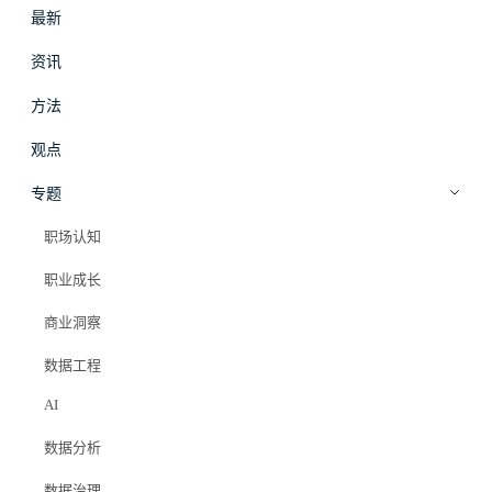
最新
#
拾穗
登录
加入会员
资讯
beta
方法
AI
·
方法
观点
数据分析师与风控工程师如何用AI提
专题
升金融风控效率：审批提速至秒级、
职场认知
欺诈识别率+30%
职业成长
商业洞察
Elazer (石头)
2025年11月5日
数据工程
#知识库
#ai金融风控
#数据分析师如何做风控
AI
#风控工程师怎么用机器学习
#反欺诈模型实战
#信贷风控ai应用
#aml反洗钱图神经网络
#金融风控模型选择
数据分析
数据治理