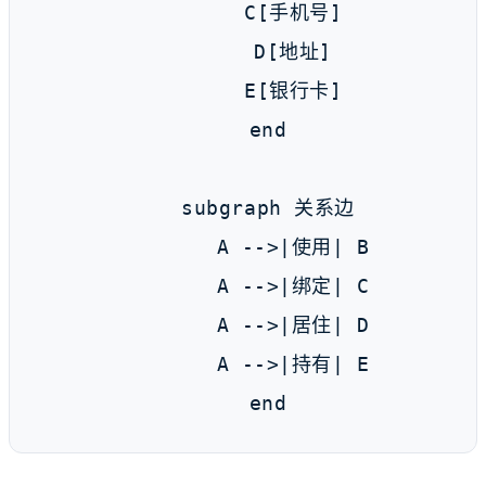
        C[手机号]

        D[地址]

        E[银行卡]

    end

    subgraph 关系边

        A -->|使用| B

        A -->|绑定| C

        A -->|居住| D

        A -->|持有| E

    end