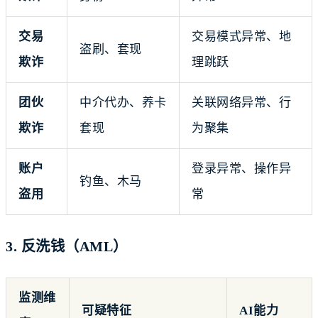
交易
交易模式异常、地
盗刷、套现
欺诈
理跳跃
团伙
中介代办、养卡
关联网络异常、行
欺诈
套现
为聚集
账户
登录异常、操作异
钓鱼、木马
盗用
常
3. 反洗钱（AML）
监测维
可疑特征
AI能力