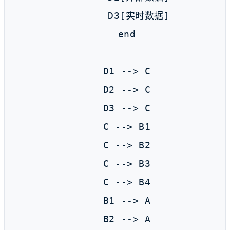
        D3[实时数据]

    end

    D1 --> C

    D2 --> C

    D3 --> C

    C --> B1

    C --> B2

    C --> B3

    C --> B4

    B1 --> A

    B2 --> A
