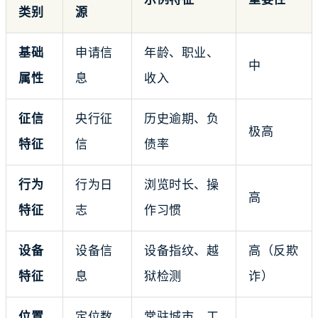
类别
源
基础
申请信
年龄、职业、
中
属性
息
收入
征信
央行征
历史逾期、负
极高
特征
信
债率
行为
行为日
浏览时长、操
高
特征
志
作习惯
设备
设备信
设备指纹、越
高（反欺
特征
息
狱检测
诈）
位置
定位数
常驻城市、工