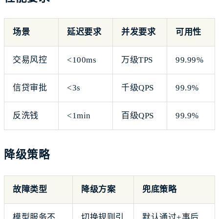
场景
延迟要求
并发要求
可用性
交易风控
<100ms
万级TPS
99.99%
信贷审批
<3s
千级QPS
99.9%
反洗钱
<1min
百级QPS
99.9%
降级策略
故障类型
降级方案
兜底策略
模型服务不
切换规则引
默认通过+事后