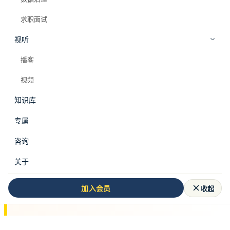
求职面试
视听
播客
视频
知识库
专属
咨询
关于
本文来源于
数据从业者全栈知识库
，更多体系
收起
加入会员
化内容请访问知识库。