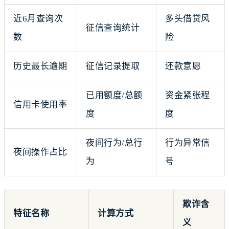
近6月查询次
多头借贷风
征信查询统计
数
险
历史最长逾期
征信记录提取
还款意愿
已用额度/总额
资金紧张程
信用卡使用率
度
度
夜间行为/总行
行为异常信
夜间操作占比
为
号
欺诈含
特征名称
计算方式
义