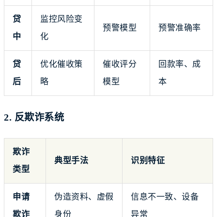
贷
监控风险变
预警模型
预警准确率
中
化
贷
优化催收策
催收评分
回款率、成
后
略
模型
本
2. 反欺诈系统
欺诈
典型手法
识别特征
类型
申请
伪造资料、虚假
信息不一致、设备
欺诈
身份
异常