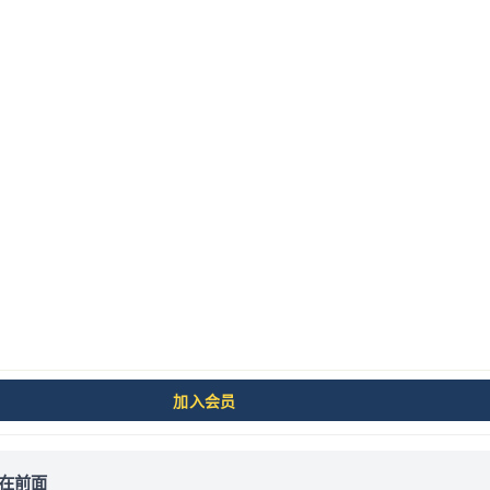
文来源于
数据从业者全栈知识库
，更多体系化内容请访
据开发工程师 L2：核心
加入会员
在前面