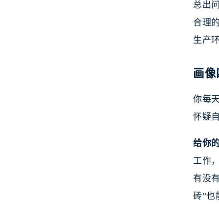
总出
合理的
生产
画像
你每天
怀疑
给你
工作，
有没
砖”也