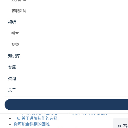
#数据工程师如何进阶
求职面试
视听
目录
播客
数据开发工程师 L2：核心构建
视频
这个阶段的你，可能是这样的
画像一：SQL 写得不错，但 Hive 跑起来完全不一样
知识库
画像二：接到需求就开始写代码，但设计总被挑战
本
画像三：任务总出问题，运维让人崩溃
专属
画像四：感觉每天都在写重复的 SQL
L2 阶段的核心目标
咨询
必须掌握的核心技能
1. 维度建模 —— 数仓设计的基石
关于
2. 数仓分层架构 —— 让数据有序流动
数
3. Hive/Spark SQL —— 大数据开发的主战场
4. 数据倾斜处理 —— L2 阶段的必考题
5. 任务调度与工程规范 —— 让数据流水线稳定运行
6. 关于进阶技能的选择
你可能会遇到的困难
写