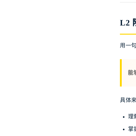
L2
用一
能
具体
理
掌