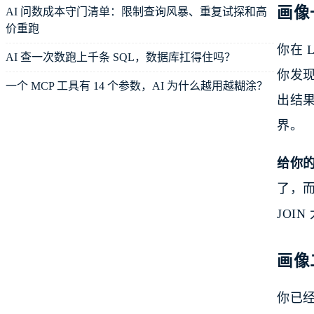
画像
AI 问数成本守门清单：限制查询风暴、重复试探和高
价重跑
你在 
AI 查一次数跑上千条 SQL，数据库扛得住吗？
你发现
一个 MCP 工具有 14 个参数，AI 为什么越用越糊涂？
出结果
界。
给你
了，而
JOI
画像
你已