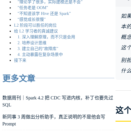
”理论学了很多，实际建模还是不会”
”任务老是 OOM”
”不知道该学 Hive 还是 Spark”
如果
“感觉成长很慢”
L2 阶段可以胜任的岗位
本的
给 L2 学习者的真诚建议
概念
1. 深入理解原理，而不只是会用
2. 培养设计思维
这
3. 建立自己的”故障库”
4. 主动暴露在复杂场景中
别
接下来
什
更多文章
数据周刊｜Spark 4.2 把 CDC 写进内核，补丁也要先过
SQL
这
新同事 3 周做出分析助手，真正说明的不是他会写
Prompt