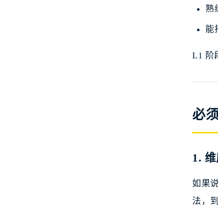
熟
能
L1 
必
1.
如果说
法，