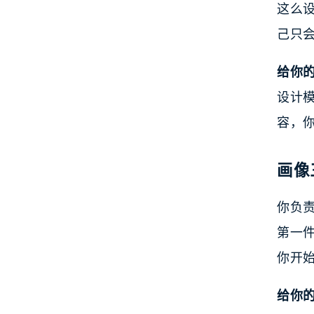
这么设
己只会
给你
设计
容，
画像
你负责
第一
你开
给你