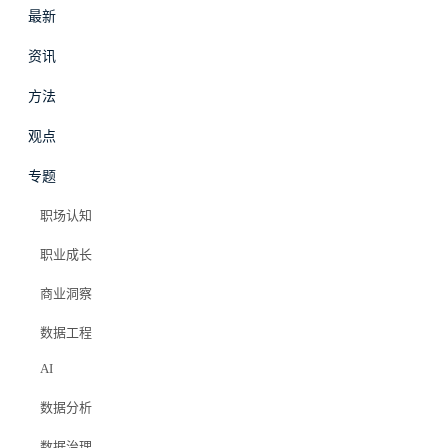
最新
资讯
方法
最新
资讯
观点
专题
数据工程
·
方法
职场认知
数据开发 L2:核心构
职业成长
建
商业洞察
数据工程
Elazer (石头)
AI
2025年11月11日
数据分析
#hive
#spark
#知识库
#数据开发
#学习路线
#数仓建模
#etl开发
数据治理