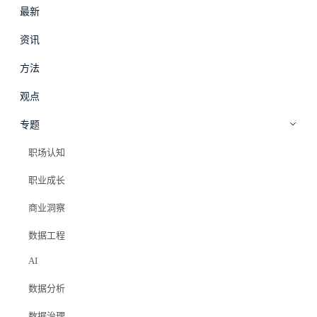
最新
#
拾穗
登录
加入会员
资讯
beta
方法
观点
1v1 职业咨询
专题
职场认知
你卡住的问题，
职业成长
值得被认真对待。
商业洞察
10+ 年数据行业经验，帮你跳槽、晋升、转型、写简历、
数据工程
破解面试。
AI
一次咨询 = 一次认真讨论 + 可落地的方案。
数据分析
数据治理