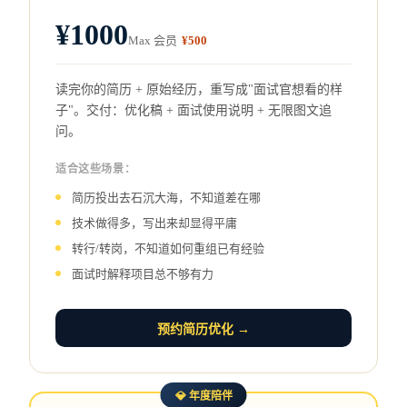
¥1000
Max 会员
¥500
读完你的简历 + 原始经历，重写成"面试官想看的样
子"。交付：优化稿 + 面试使用说明 + 无限图文追
问。
适合这些场景：
简历投出去石沉大海，不知道差在哪
技术做得多，写出来却显得平庸
转行/转岗，不知道如何重组已有经验
面试时解释项目总不够有力
预约简历优化 →
💎 年度陪伴