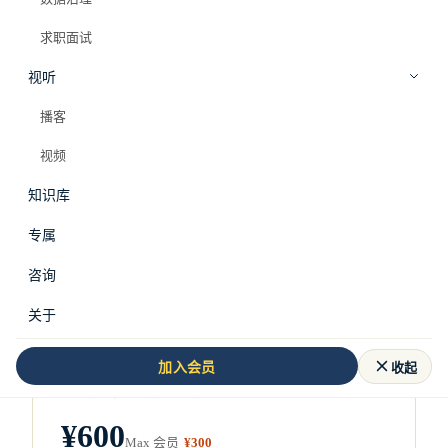
查看服务详情
直接预约
求职面试
视听
播客
服务清单
视频
三种形态，按问题选
知识库
定价透明。
Max 会员（¥498/年）
及以上享 5 折，
专属
Pro 会员不含咨询折扣。
了解会员档位 →
咨询
关于
1v1 语音咨询
1 小时
收起
加入会员
用一小时，把你卡住的问题说清楚。
¥600
Max 会员
¥300