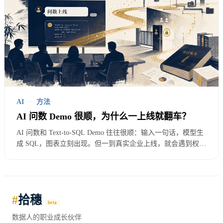
很多团队一上来就训练模型理解指标，其实顺序反
了。
如果公司内部本来就没有统一指标入口，模型不可能
凭空变出一致口径。它只会在一堆表名、字段名、历
AI
·
方法
史 SQL、文档碎片里猜。
AI 问数 Demo 很顺，为什么一上线就翻车？
AI 问数和 Text-to-SQL Demo 往往很顺：输入一句话，模型生
过去一个分析师猜错口径，影响一份报告。AI 问数
成 SQL，图表立刻出现。但一到真实企业上线，就会遇到权
限、口径、表名、脏数据和责任边界。本文从一次上线评审讲
猜错口径，可能影响几十个人的日常判断。
起，拆解 AI 问数翻车的 4 个原因，以及上线前必须补的 5 个
基础动作。
因此，上线问数 Agent 前，至少要先把高频指标整理
#
拾穗
出来。
beta
数据人的职业成长伙伴