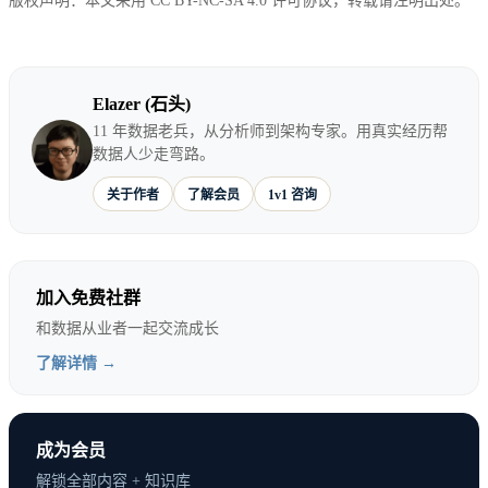
版权声明：本文采用 CC BY-NC-SA 4.0 许可协议，转载请注明出处。
算。用户问“华东区”，可能是销售大区、仓配大区，
也可能是行政区域。
Elazer (石头)
如果系统把这句话直接交给模型生成 SQL，模型会选
11 年数据老兵，从分析师到架构专家。用真实经历帮
数据人少走弯路。
择一个看似合理的解释。但这个解释未必是公司认可
的解释。
关于作者
了解会员
1v1 咨询
加入免费社群
和数据从业者一起交流成长
了解详情 →
成为会员
解锁全部内容 + 知识库