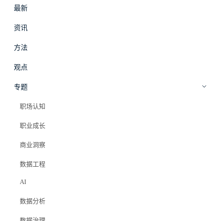
最新
#
拾穗
登录
加入会员
资讯
beta
方法
AI
·
方法
观点
别让 AI 直接查库：企业问数 Agent
专题
上线前必须补的 5 个底座
职场认知
职业成长
Elazer (石头)
2026年5月25日
商业洞察
#ai agent
#自然语言问数
#数据治理
#语义层
#权限控制
#数据工程
数据工程
AI
数据分析
PRO 会员专属
数据治理