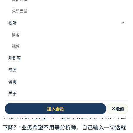
求职面试
视听
播客
视频
知识库
专属
咨询
这半年，很多数据团队都会遇到一个问题：能不能做
关于
一个 AI 问数工具？
收起
加入会员
老板想在群里直接问：“上周华东区新客转化为什么
下降？”业务希望不用等分析师，自己输入一句话就