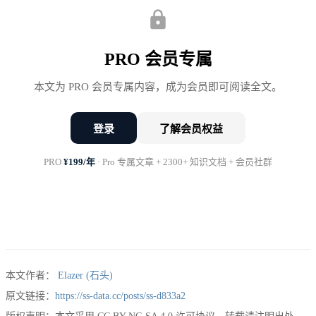
责的流程里回答问题。
如果这些底座没有补齐，AI 问数上线得越快，风险
PRO 会员专属
扩散得越快。
本文为 PRO 会员专属内容，成为会员即可阅读全文。
第一件事：不要让自然语言直接撞
登录
了解会员权益
数据库
PRO
¥199/年
· Pro 专属文章 + 2300+ 知识文档 + 会员社群
自然语言的问题，天然是模糊的。
用户问“本月收入怎么样”，他可能想看 GMV，也可
本文作者：
Elazer (石头)
能想看实收，也可能想看财务确认收入。用户问“新
原文链接：
https://ss-data.cc/posts/ss-d833a2
客表现”，可能按首次注册算，也可能按首次下单