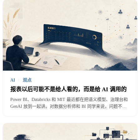
中间必须有语义层。
质量和拒答规则写成 AI 能调用的数据说明书？
语义层不是一个时髦词，它的作用很朴素：把业务词
和数据资产对应起来。收入是什么指标，新客是什么
人群，华东是什么区域口径，订单表和支付表怎么关
联，哪些字段可以被外部查询，哪些指标必须使用统
一口径。
AI
·
观点
没有语义层，AI 只是会写 SQL 的实习生，而且是一
报表以后可能不是给人看的，而是给 AI 调用的
个非常自信的实习生。
Power BI、Databricks 和 MIT 最近都在把语义模型、治理台和
GenAI 放到一起讲。对数据分析师和 BI 同学来说，问题不只
是报表会不会被 AI 取代，而是你的指标、权限、口径和解
第二件事：指标口径要先有唯一入
释，能不能变成 AI 也能调用的业务接口？
口