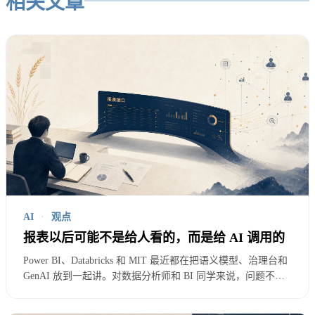
相关文章
一上来就想统一全公司的指标、维度、权限、血缘、
数据质量、数据目录。方案写得很漂亮，评审也很热
闹。真正落地时，没人知道先从哪里开始。
业务还在群里问数。
数据同学还在临时改 SQL。
指标平台里多了一些字段说明，但没人打开。
这时候再说“我们要建设企业级语义层”，听起来就像
AI
·
观点
报表以后可能不是给人看的，而是给 AI 调用的
在厨房着火时讨论装修风格。
Power BI、Databricks 和 MIT 最近都在把语义模型、治理台和
更实际的做法，是从 20 个高频业务问题开始。
GenAI 放到一起讲。对数据分析师和 BI 同学来说，问题不只
是报表会不会被 AI 取代，而是你的指标、权限、口径和解
释，能不能变成 AI 也能调用的业务接口？