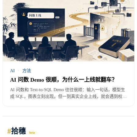
如果语义层不能先解决这些问题，它再完整也只是文
档工程。
一张说明卡，要写清五件事
做轻量语义层，不一定先买平台。
AI
·
方法
AI 问数 Demo 很顺，为什么一上线就翻车？
先给每个高频问题做一张说明卡。
AI 问数和 Text-to-SQL Demo 往往很顺：输入一句话，模型生
成 SQL，图表立刻出现。但一到真实企业上线，就会遇到权
这张卡不是给领导看的 PPT，也不是给模型看的
限、口径、表名、脏数据和责任边界。本文从一次上线评审讲
起，拆解 AI 问数翻车的 4 个原因，以及上线前必须补的 5 个
Prompt。它应该是人和系统都能理解的一组约定。
基础动作。
第一，指标定义。
#
拾穗
beta