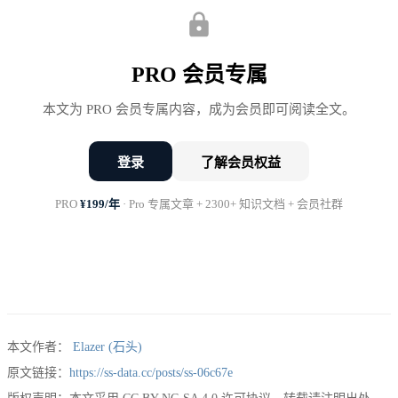
公司自己没有留下说明书，机器当然只能猜。
所以我更愿意把语义层说得土一点：它不是新名词，
PRO 会员专属
它是 AI 时代的数据说明书。
本文为 PRO 会员专属内容，成为会员即可阅读全文。
登录
了解会员权益
PRO
¥199/年
· Pro 专属文章 + 2300+ 知识文档 + 会员社群
本文作者：
Elazer (石头)
原文链接：
https://ss-data.cc/posts/ss-06c67e