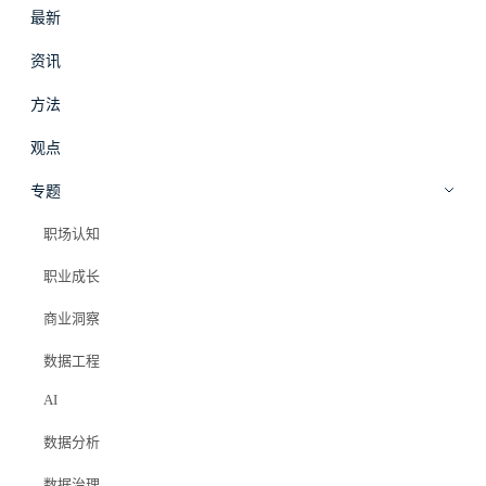
最新
#
拾穗
登录
加入会员
资讯
beta
方法
AI
·
方法
观点
语义层不是新名词，是 AI 时代的数
专题
据说明书
职场认知
职业成长
Elazer (石头)
2026年7月2日
商业洞察
#bi
#ai agent
#语义层
#ai 问数
#数据治理
#指标体系
#数据产品
数据工程
AI
数据分析
PRO 会员专属
数据治理