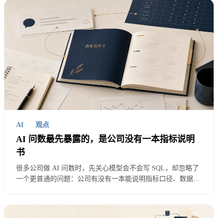
不是 200 个指标，也不是全量表资产。
就 20 个问题。
比如：
上周 GMV 为什么下降；
新客转化为什么低于预期；
某个渠道的 ROI 还能不能投；
AI
·
观点
AI 问数最先暴露的，是公司没有一本指标说明
这个活动带来的复购是不是健康；
书
某个地区的退款率为什么变高。
很多公司做 AI 问数时，先关心模型会不会写 SQL，却忽略了
一个更普通的问题：公司有没有一本能说明指标口径、数据来
这些问题有一个共同点：业务真的会问，领导真的会
源、权限边界和适用场景的指标说明书？对数据分析师和 BI
同学来说，AI 最先暴露的往往不是模型能力，而是组织没有
看，数据团队真的会反复解释。
把业务语义写下来。