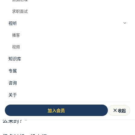
求职面试
视听
播客
视频
知识库
专属
我以前很怕一种会。
咨询
会议室里投着一张经营看板，左边是 GMV，右边是
关于
转化率，下面还有一排渠道和地区筛选器。数据同学
坐在角落，手里拿着电脑，等着有人问：“这个数怎
收起
加入会员
么来的？”