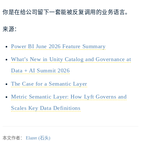
你是在给公司留下一套能被反复调用的业务语言。
来源：
Power BI June 2026 Feature Summary
What’s New in Unity Catalog and Governance at
Data + AI Summit 2026
The Case for a Semantic Layer
Metric Semantic Layer: How Lyft Governs and
Scales Key Data Definitions
本文作者：
Elazer (石头)