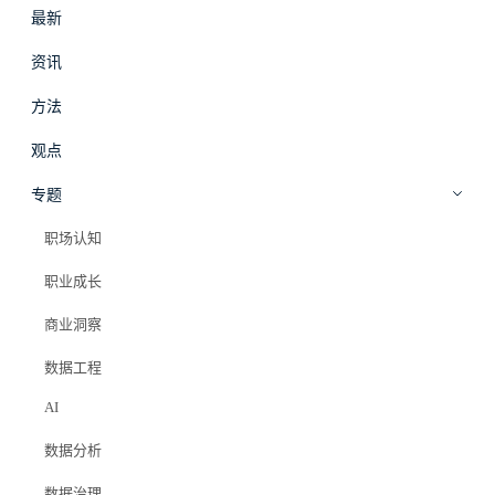
最新
#
拾穗
登录
加入会员
资讯
beta
方法
AI
·
观点
观点
报表以后可能不是给人看的，而是给
专题
AI 调用的
职场认知
职业成长
Elazer (石头)
2026年7月1日
商业洞察
#bi
#power bi
#ai agent
#ai 问数
#语义层
#数据治理
#数据分析
数据工程
AI
数据分析
数据治理