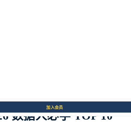
文来源于
数据从业者全栈知识库
，更多体系化内容请访
加入会员
26 数据人必学 TOP 10