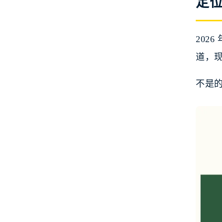
定
202
道，现
不是