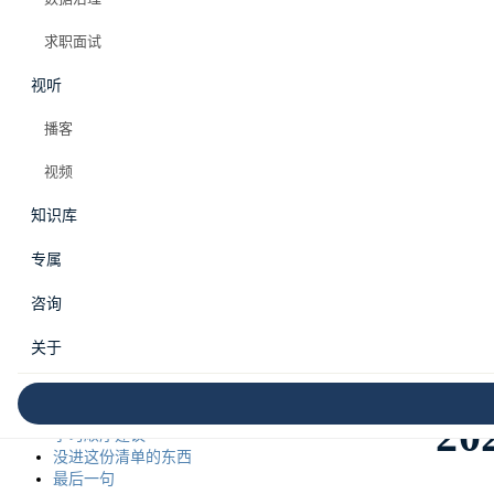
求职面试
目录
视听
播客
2026 数据人必学 TOP 10
0. 先把心态调对：你不是在学十项新技能，你是在换一
视频
个职业定位
1. MCP 协议：新时代的 REST
知识库
2. Agent 编排框架：至少精通一个
本
3. 语义层（Semantic Layer）：Agent 时代的”度量衡”
专属
4. Iceberg V3 与开放表格式：存储层的第二次革命
5. Embedding 管道：新时代的 ETL
咨询
6. Agent Observability：可观测性的新战场
7. Context Engineering：Prompt Engineering 的继承者
关于
8. 非结构化数据处理：从 PDF 到结构化
9. AI Lineage：血缘的第二次升级
10. Token Economics：新的”成本意识”
20
学习顺序建议
没进这份清单的东西
最后一句