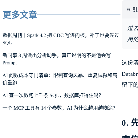
引
更多文章
过去
数据周刊｜Spark 4.2 把 CDC 写进内核，补丁也要先过
用
SQL
新同事 3 周做出分析助手，真正说明的不是他会写
这份清
Prompt
Data
AI 问数成本守门清单：限制查询风暴、重复试探和高
价重跑
留下
AI 查一次数跑上千条 SQL，数据库扛得住吗？
一个 MCP 工具有 14 个参数，AI 为什么越用越糊涂？
0.