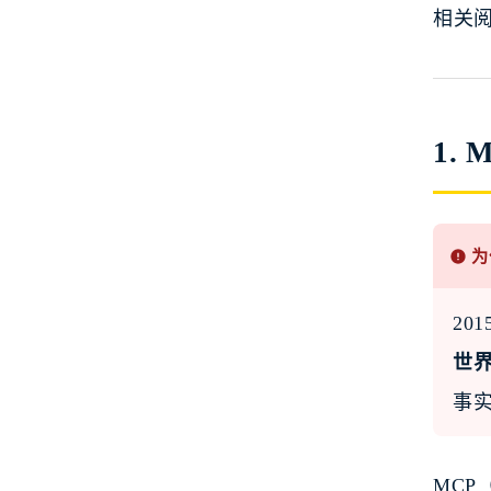
相关阅
1.
为
20
世界
事
MCP（