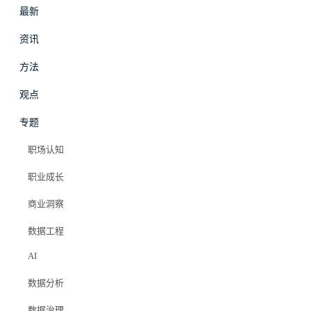
最新
资讯
方法
最新
资讯
观点
专题
职业成长
·
观点
职场认知
2026 数据人必学 TOP
职业成长
10
商业洞察
数据工程
Elazer (石头)
AI
2026年4月20日
数据分析
#ai
#mcp
#ai agent
#知识库
#学习路线
#职业发展
#数据工程师
数据治理