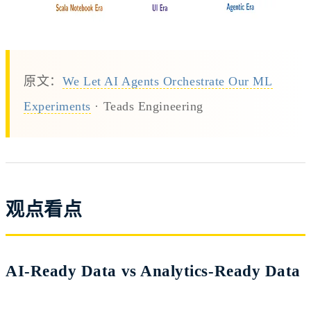
原文：
We Let AI Agents Orchestrate Our ML
Experiments
· Teads Engineering
观点看点
AI-Ready Data vs Analytics-Ready Data