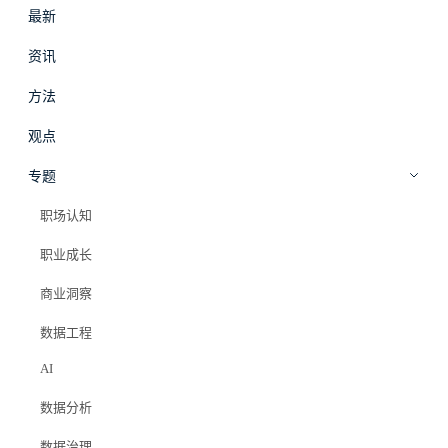
最新
#
拾穗
登录
加入会员
资讯
beta
方法
数据工程
·
资讯
观点
数据周刊｜2026年4月第3周：
专题
Whatnot 的 LLM 真话、Slack 的
职场认知
Agent 难题、Teads 的百万利润
职业成长
商业洞察
Elazer (石头)
2026年4月21日
数据工程
#ai agent
#llm
#whatnot
#slack
#mlops
#pinterest
#周刊
#数据工程
AI
数据分析
数据治理