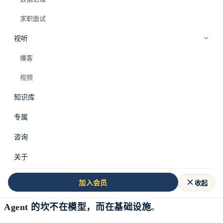
求职面试
视听
播客
视频
知识库
专属
本期三件事
：Whatnot 讲了 LLM 平台的真话——模
咨询
型反而是最轻的一块；Slack 拆解长跑 Agent 的上下
关于
文管理难题；Teads 让 AI 编排 ML 实验，带来约百
收起
加入会员
万美元利润。一个共同的结论——
到了生产环境，
Agent 的坎不在模型，而在基础设施
。