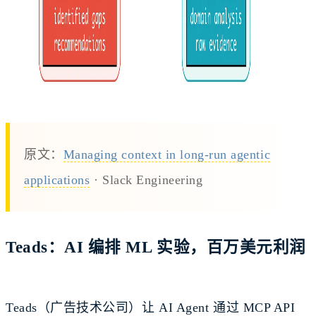
原文：
Managing context in long-run agentic
applications
· Slack Engineering
Teads：AI 编排 ML 实验，百万美元利润
Teads（广告技术公司）让 AI Agent 通过 MCP API