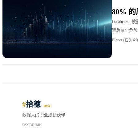
80%
Databri
背后有个危险
者。
Elazer (石头)
2
#
拾穗
beta
数据人的职业成长伙伴
RSS
Bilibili