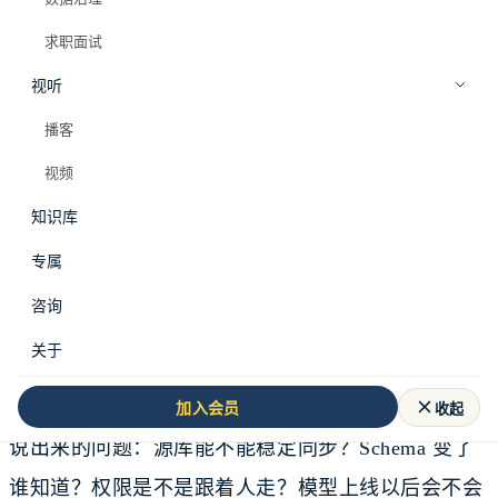
求职面试
视听
播客
视频
知识库
专属
周六晚上，做数据平台的人最怕一句话。
咨询
“这个东西能不能下周上线？”
关于
这句话听起来平常。可它后面常常藏着一长串没有被
收起
加入会员
说出来的问题：源库能不能稳定同步？Schema 变了
谁知道？权限是不是跟着人走？模型上线以后会不会