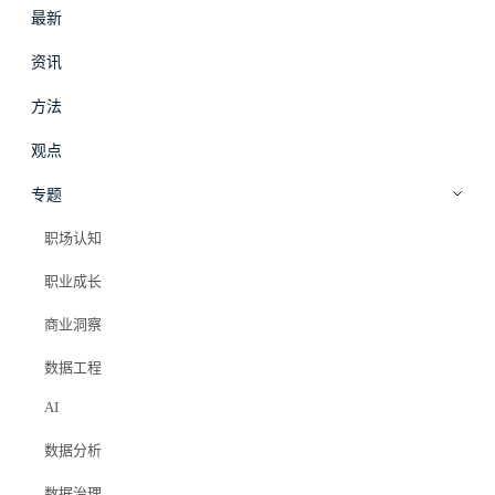
最新
#
拾穗
登录
加入会员
资讯
beta
方法
数据工程
·
资讯
观点
数据周刊｜2026年5月第4周：Netflix
专题
CDC、Grab Flink、Agentic AI
职场认知
职业成长
Elazer (石头)
2026年5月30日
商业洞察
#data engineering
#cdc
#apache flink
#agentic ai
#databricks
#数据周刊
数据工程
#snowflake
#数据平台
AI
数据分析
数据治理