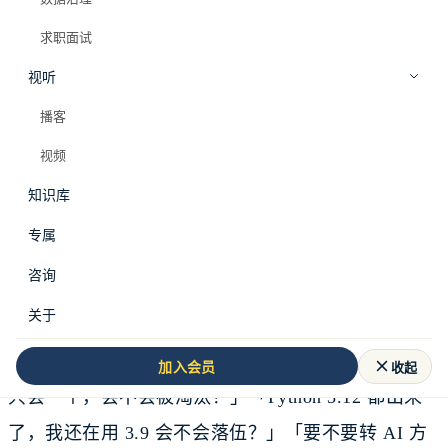
求职面试
视听
播客
视频
知识库
专属
数据人有一种专属焦虑，在技术论坛上每天都能看到
咨询
它的新变体：
关于
「现在还值得学 Hadoop 吗？」「Flink 和 Spark 我
收起
加入会员
只会一个，会不会被淘汰？」「Python 3.12 都出来
了，我还在用 3.9 会不会落伍？」「要不要转 AI 方