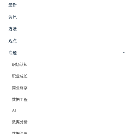
最新
#
拾穗
登录
加入会员
资讯
beta
方法
职业成长
·
观点
观点
技术选择焦虑症的解药
专题
职场认知
Elazer (石头)
2025年4月21日
职业成长
#学习方法
商业洞察
#技术选型
#职业成长
#数据人
#焦虑
数据工程
AI
PRO 会员专属
数据分析
数据治理