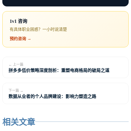
能在工作中使用基本功能，遇到问题知道去哪里查。
1v1 咨询
适用场景：不是你核心工作领域的技术、你需要跨领
有具体职业困惑？一小时说清楚
域协作但不需要深挖的工具、短期内快速上手某个工
预约咨询 →
具完成特定任务。
← 上一篇
拼多多低价策略深度剖析：重塑电商格局的破局之道
下一篇 →
数据从业者的个人品牌建设：影响力塑造之路
相关文章