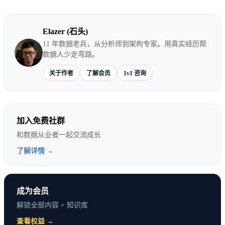
个刚入门数据的人，学习路径应该完全不同。你现在
的基础决定了什么技术你能快速上手，什么技术需要
Elazer (石头)
11 年数据老兵，从分析师到架构专家。用真实经历帮
先补基础。
数据人少走弯路。
技术选择的好答案不是「行业最热的技术」，而是
在
关于作者
了解会员
1v1 咨询
你当前基础之上、能在未来岗位需求中产生价值的技
术
。
加入免费社群
和数据从业者一起交流成长
「够用原则」vs「精通原则」
了解详情 →
很多技术焦虑来自混淆了这两种技能策略：
成为会员
解锁全部内容 + 知识库
够用原则（Breadth-First）
：了解技术的核心概念，
查看权益 →