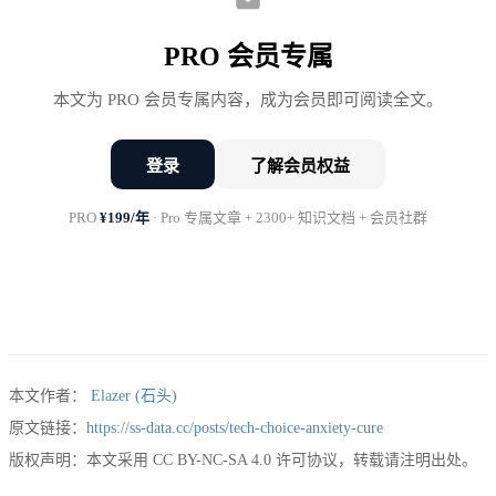
平衡：
PRO 会员专属
岗位需求（市场要什么）
：招聘JD是最直接的市场信
本文为 PRO 会员专属内容，成为会员即可阅读全文。
号。打开10个你感兴趣的岗位的JD，把必须项技能做
个词频统计。这不需要猜测，市场会告诉你。
登录
了解会员权益
PRO
¥199/年
· Pro 专属文章 + 2300+ 知识文档 + 会员社群
行业趋势（未来方向是哪里）
：这是最容易被焦虑放
大的变量。新技术从「出现」到「在大部分公司成为
刚需」，通常需要3-5年。你不需要在技术刚出来的
时候就All In学它，提前6-12个月开始系统学习通常
就足够了。
本文作者：
Elazer (石头)
原文链接：
https://ss-data.cc/posts/tech-choice-anxiety-cure
个人基础（你站在哪里）
：这是最容易被忽视的变
版权声明：本文采用 CC BY-NC-SA 4.0 许可协议，转载请注明出处。
量。同样要学Spark，一个有3年Hadoop经验的人和一