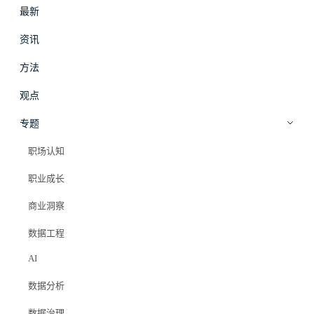
最新
#
拾穗
登录
加入会员
资讯
beta
方法
职场影响力
·
方法
观点
AI 时代，数据从业者的位置在哪
专题
职场认知
Elazer (石头)
2026年4月9日
职业成长
#ai
#gpt
#职场影响力
商业洞察
#数据分析师
#数据工程师
#职业定位
数据工程
AI
数据分析
数据治理