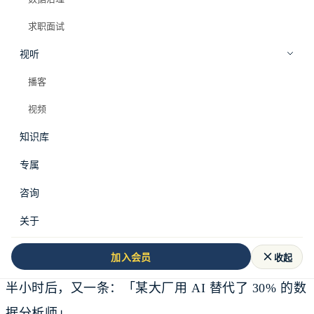
求职面试
视听
播客
视频
知识库
专属
你打开电脑，看到又一条推送：
咨询
「GPT-5 发布，数据分析将被彻底颠覆」
关于
你划掉。
收起
加入会员
半小时后，又一条：「某大厂用 AI 替代了 30% 的数
据分析师」