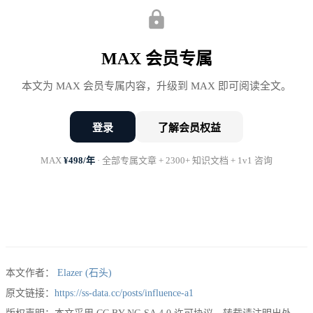
样都不清楚，怎么选？
MAX 会员专属
先搞清楚：有哪些方向
本文为 MAX 会员专属内容，升级到 MAX 即可阅读全文。
登录
了解会员权益
数据从业者的职业发展，大致有四个方向。
MAX
¥498/年
· 全部专属文章 + 2300+ 知识文档 + 1v1 咨询
方向一：技术专家
深耕技术，成为某个领域的专家。数据仓库架构师、
大数据工程专家、算法专家、数据产品专家。
本文作者：
Elazer (石头)
核心是：在某个技术领域做到足够深，成为这个领域
原文链接：
https://ss-data.cc/posts/influence-a1
的权威。