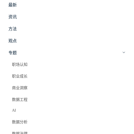
最新
#
拾穗
登录
加入会员
资讯
beta
方法
职场影响力
·
方法
观点
职业方向的选择：技术、管理还是业
专题
务
职场认知
职业成长
Elazer (石头)
2026年4月9日
商业洞察
#职场影响力
#职业方向
#技术管理
#数据分析师
#数据工程师
#职业规划
数据工程
AI
数据分析
MAX 会员专属
数据治理