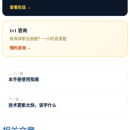
从数据出发，走向业务运营和商业决策。业务分析
查看权益 →
师、运营负责人、产品经理、战略分析师。
1v1 咨询
核心是：从”支持业务”变成”做业务”。
有具体职业困惑？一小时说清楚
好处：离钱更近，视野更广，可能性更多。 挑战：需
预约咨询 →
要重新学习，竞争激烈，数据能力可能被浪费。
← 上一篇
方向四：独立发展
本手册使用指南
不依附于任何公司，靠自己的能力和品牌生存。自由
下一篇 →
顾问、培训讲师、内容创作者、独立开发者。
技术更新太快，该学什么
核心是：不再卖时间，而是卖可复制的价值资产。