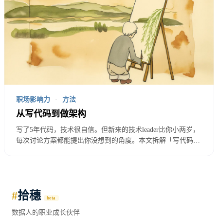
提供价值、能解决多少人的问题。
四条路径对比一览
维
技术专
技术管
业务方
独立
度
家
理
向
发展
职场影响力
·
方法
从写代码到做架构
你
可复
技术深
团队杠
商业判
写了5年代码，技术很自信。但新来的技术leader比你小两岁，
卖
制的
每次讨论方案都能提出你没想到的角度。本文拆解「写代码」
度与稀
杆与组
断与业
什
价值
和「做架构」的本质区别：前者是解决问题，后者是定义问
缺性
织能力
务洞察
题。从执行力到判断力的转型，是工程师职业发展的关键跃
么
资产
迁。
#
拾穗
个人
beta
核
数据人的职业成长伙伴
某领域
选人、
理解商
品牌