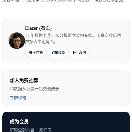
版权声明：本文采用 CC BY-NC-SA 4.0 许可协议，转载请注明出处。
好处：可替代性低，不用管人，跳槽方便。 挑战：技
术更新快，天花板明显，容易被边缘化。
Elazer (石头)
11 年数据老兵，从分析师到架构专家。用真实经历帮
方向二：技术管理
数据人少走弯路。
关于作者
了解会员
1v1 咨询
从技术出发，走向带团队。数据团队负责人、数据部
门总监、技术VP。
核心是：从”自己做事”转变为”带人做事”。
加入免费社群
和数据从业者一起交流成长
好处：天花板高，影响力大，收入上限高。 挑战：需
了解详情 →
要管人，远离一线，风险更高。
成为会员
方向三：业务方向
解锁全部内容 + 知识库