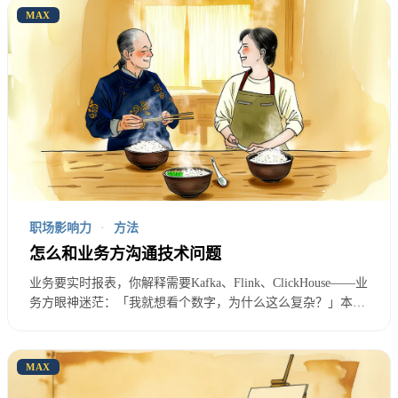
MAX
发展卖可复制的价值资产。想清楚你要卖什么，
方向就清楚了。
技术专家：卖技术能力。你的价值取决于技术有多
深、多稀缺、多难替代。
技术管理：卖管理能力。你的价值取决于能带多大的
职场影响力
·
方法
团队、做多大的事、产生多大的业绩。
怎么和业务方沟通技术问题
业务要实时报表，你解释需要Kafka、Flink、ClickHouse——业
业务方向：卖业务能力。你的价值取决于能帮业务赚
务方眼神迷茫：「我就想看个数字，为什么这么复杂？」本文
多少钱、省多少钱、创造多少价值。
将技术沟通类比为语言翻译，提供一套把技术问题翻译成业务
语言的实操框架，让业务方听懂你在说什么。
MAX
独立发展：卖综合价值。你的价值取决于能为多少人