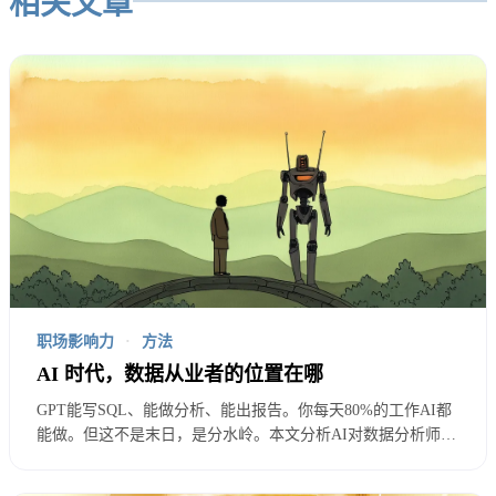
相关文章
好处：自由度最高，收入上限最高，可积累性强。 挑
战：风险最大，需要多种能力，需要时间积累。
四个方向的本质区别
这四个方向，表面上是”做什么”的区别，本质上是”
卖什么”的区别。
职场影响力
·
方法
AI 时代，数据从业者的位置在哪
核心洞察
GPT能写SQL、能做分析、能出报告。你每天80%的工作AI都
能做。但这不是末日，是分水岭。本文分析AI对数据分析师和
四条路的本质区别是”你卖什么”。技术专家卖深
数据工程师的真实影响，划出「会被替代」和「不会被替代」
的分界线，帮你找到AI时代的新定位。
度，管理者卖杠杆，业务方向卖商业判断，独立