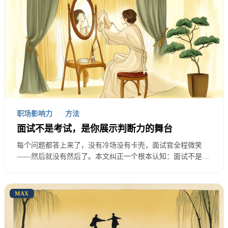
很多人以为公司对某个岗位的薪资是固定的，没有商
量余地。不是这样的。
每个岗位都有一个薪资区间。比如某数据分析师岗
位，预算可能是25K到35K。如果你报25K，公司当然
愿意；如果你报35K但确实优秀，公司也能接受。HR
的任务是什么？在预算内找到最好的人，同时尽量压
职场影响力
·
方法
低成本。所以他们会试探你的底线，尽量用区间的下
面试不是考试，是你展示判断力的舞台
限成交。
每个问题都答上来了，没有冷场没有卡壳，面试官全程微笑
——然后就没有然后了。本文纠正一个根本认知：面试不是能
这不是HR坏心眼。这是他们的工作职责。理解这一
力测试，是匹配评估。数据岗面试的关键不是证明你「能干
活」，而是证明你「能判断该干什么活」。
点，你就知道为什么要尽量往高了报：
因为公司的预
MAX
算上限，往往比你以为的要高。