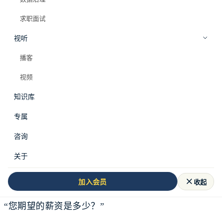
求职面试
视听
播客
视频
知识库
专属
咨询
关于
面试进行得很顺利。技术面通过了，业务面也聊得不
错，最后HR笑着问你：
收起
加入会员
“您期望的薪资是多少？”