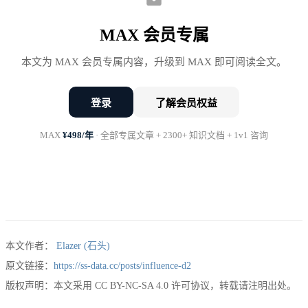
你有点失落。明明面试反馈很好，为什么给的不是
MAX 会员专属
32K？是不是自己要低了？隔壁老王说他当时要的
本文为 MAX 会员专属内容，升级到 MAX 即可阅读全文。
35K，公司给了33K。是不是应该再往上谈谈？但
offer都发了，再谈会不会显得不专业？
登录
了解会员权益
最后你接了。然后在入职后的某个瞬间，无意中得知
MAX
¥498/年
· 全部专属文章 + 2300+ 知识文档 + 1v1 咨询
同期入职的同事工资比你高3K。
那种感觉，像是吞了一只苍蝇。
本文作者：
Elazer (石头)
这是绝大多数人谈薪资的真实状态：心里没底，随便
原文链接：
https://ss-data.cc/posts/influence-d2
版权声明：本文采用 CC BY-NC-SA 4.0 许可协议，转载请注明出处。
报价，事后后悔。