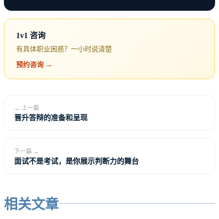
你不是在”要钱”，你是在”定价”——给你的时
间、技能和产出定价。定价权在你手里，前提是
1v1 咨询
你知道自己值多少钱，并且有勇气说出那个数
有具体职业困惑？一小时说清楚
字。
预约咨询 →
大多数人在薪资谈判中表现不好，不是因为能力
不够，而是因为把”定价权”拱手让给了公司。从
← 上一篇
今天开始，把这个权利拿回来。
晋升答辩的准备和呈现
很多人有一个潜意识：薪资是公司决定的，我只能被
下一篇 →
面试不是考试，是你展示判断力的舞台
动接受。这个理解是错的。
薪资是一场交易的价格。你卖的是时间、技能和价
相关文章
值，公司买的是你的产出。价格不是单方面定的，是