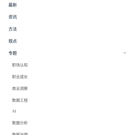
最新
#
拾穗
登录
加入会员
资讯
beta
方法
职场影响力
·
方法
观点
怎么谈薪资
专题
职场认知
Elazer (石头)
2026年4月9日
职业成长
#offer
#职场影响力
商业洞察
#薪资谈判
#跳槽
#定价
数据工程
AI
MAX 会员专属
数据分析
数据治理