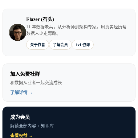
薪资谈判是职场中最重要的对话之一，直接决定你未
来一到三年的收入水平。但大多数人从来没有认真学
Elazer (石头)
11 年数据老兵，从分析师到架构专家。用真实经历帮
过怎么谈，每次都是凭感觉、凭运气。然后把本该拿
数据人少走弯路。
到的钱白白让出去。
关于作者
了解会员
1v1 咨询
加入免费社群
先理解薪资谈判是怎么回事
和数据从业者一起交流成长
了解详情 →
核心洞察
成为会员
解锁全部内容 + 知识库
薪资不是公司”给”你的，是你”卖”出去的。
查看权益 →