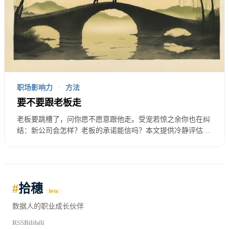
谈判发生在拿到offer之后，不是之前。
什么时候你的议价权最大？不是面试的时候，是拿到
offer的时候。
面试时你还在被评估，公司在考虑”要不要要这个
职场影响力
·
方法
人”。这时候你没什么筹码，因为交易还没确定。拿
要不要跟老板走
到offer之后就不一样了——公司已经决定要你了，他
老板要跳槽了，问你愿不愿意跟他走。受宠若惊之余你也在纠
结：新公司会怎样？老板的承诺能信吗？本文提供冷静评估的
们投入了时间成本、面试成本，他们希望这个交易成
框架：分析老板为什么带你、新公司本身怎么样、跟去的真实
交。这时候你谈薪资，他们有动力妥协。
条件，帮你做出不后悔的选择。
所以在面试过程中被问到薪资期望时，不要急着报
#
拾穗
beta
价。你可以说：“我对薪资持开放态度，希望能先完
数据人的职业成长伙伴
成面试流程，让我们双方都有更全面的了解。“真正
RSS
Bilibili