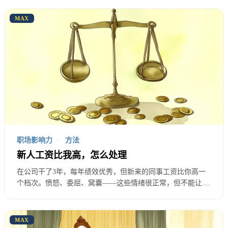
双方博弈的结果。你觉得自己只能被动接受，是因为
MAX
你以为自己没有议价权。但事实上，只要你有选择，
你就有议价权。
那个新人为什么能谈到高工资？不是因为他比你厉
害，是因为他手里有其他offer，他有底气说”不给这
个数我就不来”。而你呢？你可能太想要这份工作
了，害怕失去机会，所以不敢开口要更多。
职场影响力
·
方法
新人工资比我高，怎么处理
议价权来自选择权。没有选择的人，只能被动接受别
在公司干了3年，每年绩效优秀，但新来的同事工资比你高一
人开的价。
个档次。愤怒、委屈、窝囊——这些情绪很正常，但不能让它
们主导你的决策。本文帮你理解薪资倒挂的市场逻辑，并给出
公司有预算区间，不是铁板一块。
3种应对策略：谈、忍、走，各自的适用条件和操作方法。
MAX