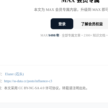
MAX 会员专属
本文为 MAX 会员专属内容，升级到 MAX 
他需要人手——他去了新公司需要快速建团队，你是他熟
下，他看重的可能不是你个人的能力，而是”熟悉”和”
登录
了解会员权益
他需要”自己人”——在新公司他需要有自己的班底，带
MAX
¥498/年
· 全部专属文章 + 2300+ 知识文档 +
是哪种原因，你都需要冷静评估：这对我到底有没有好处
去的公司怎么样？
去的公司，决定了你去了之后会怎么样。公司是什么规模
者：
Elazer (石头)
吗？文化适合你吗？
接：
https://ss-data.cc/posts/influence-c3
：本文采用 CC BY-NC-SA 4.0 许可协议，转载请注明出处。
因为是老板带你就不做调查。你要去的是那个公司，不是
去了做什么？