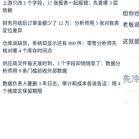
上游只改 1 个字段，17 张报表一起报错：先查哪 3 层
依赖
但你
财务月结后订单金额少了 12 万：分析师用 5 张对账表
老板说
定位差异
这就是
仓库说缺货，系统却显示还有 800 件：零售分析师先
核对哪 4 个库存时间点
供应商文件每天准时到，3 个字段却悄悄变了：数据分
析师用 9 条门槛验收外部数据
先
数据负责人要删 3 年日志，审计和成本各说各话：用 4
个维度定保留期限
老板
老板
可能