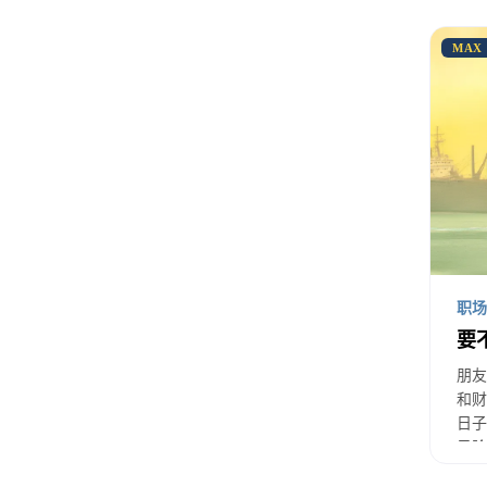
老板
MAX
好，
你的
核
职场
评
要
影
朋友
和财
自
日子
板
风险
同阶
力”