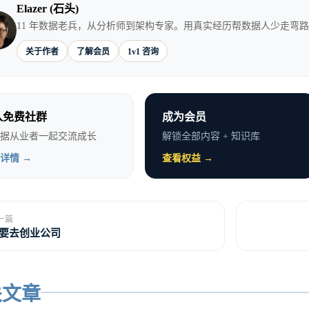
Elazer (石头)
11 年数据老兵，从分析师到架构专家。用真实经历帮数据人少走弯
在新公司的位置和权力，决定了他能给你什么。如果他去
关于作者
了解会员
1v1 咨询
资源多，能给你更好的机会。如果他去做一个小团队的负
。
入免费社群
成为会员
假设”老板去了肯定混得好”。新环境有新的挑战，他能
据从业者一起交流成长
解锁全部内容 + 知识库
了做什么？
详情 →
查看权益 →
着去，做什么岗位？什么职级？什么薪资？这些要谈清楚
定。
一篇
要去创业公司
亏待你”这句话很虚。要落实成具体的offer：岗位、职
关文章
老板在新公司混得不好呢？