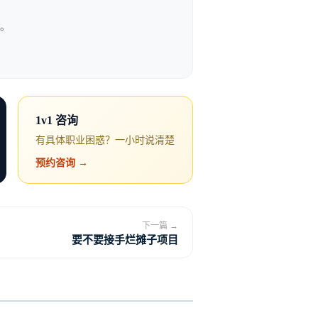
路。
做一个大部门的负责人，权力
责人，权力有限，给你的空间也
1v1 咨询
不能站稳脚跟是不确定的。
有具体职业困惑？一小时说清楚
预约咨询 →
。不要只凭”老板说会照顾我”就
下一篇 →
要不要接手烂摊子项目
级、薪资、汇报关系。