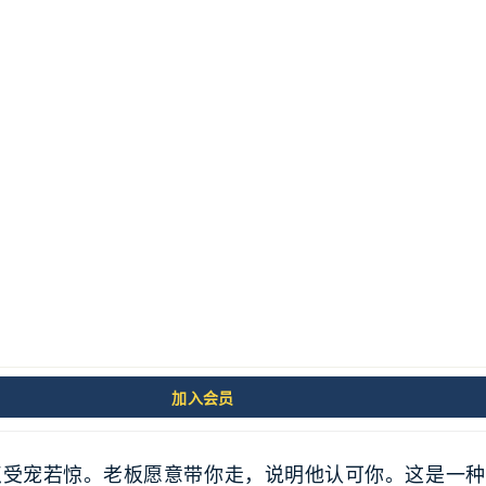
老板要离职了。
你单独聊，说他要去另一个公司，问你愿不愿意跟他一起
加入会员
边的机会很好，我很需要你。跟着我，不会亏待你的。”
点受宠若惊。老板愿意带你走，说明他认可你。这是一种