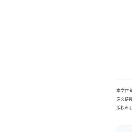
可能
种情况
可能
不管
老板
老板
本文作
前景
原文链
版权声明
不要
老板