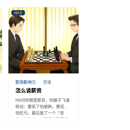
你跟着水涨船高。如果他混得不
MAX
你愿意承担这个风险吗？
职场影响力
·
方法
风险
和
专业影响力风险
。职位
怎么谈薪资
，这些全消失。专业影响力是”
HR问你期望薪资，你脑子飞速
转动：要高了怕被刷，要低了
跟着你走，不依赖任何人。跟老
怕吃亏。最后报了一个「安
力”，还是在建设”自己的影响
全」的数字，入职后发现同期
同事比你高3K。本文提供一套