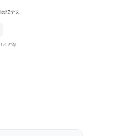
即可阅读全文。
悉的人，带过去能快速上手。这
能用”。
你去是为了有人帮他说话、站队。
 1v1 咨询
？
？什么行业？什么阶段？业务有
”老板”本身。