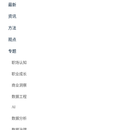
最新
资讯
方法
最新
资讯
观点
专题
职场影响力
·
方法
职场认知
要不要跟老板走
职业成长
商业洞察
Elazer (石头)
数据工程
2026年4月9日
AI
#职场影响力
#跳槽
#老板
#职业选择
#风险评估
数据分析
数据治理