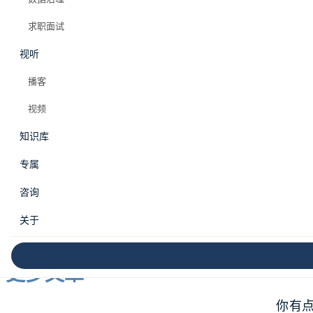
MAX 会员专属
求职面试
目录
视听
播客
先冷静想几个问题
跟老板走的好处
视频
跟老板走的风险
跟 vs 不跟：风险收益矩阵
知识库
一个真实的故事：跟老板走的小李
不跟老板走的考虑
专属
“互惠账户”余额评估表
跟着做：评估你和老板的互惠账户余额
你的
咨询
一些建议
最后
关于
他找
本周影响力行动
“那
更多文章
你有