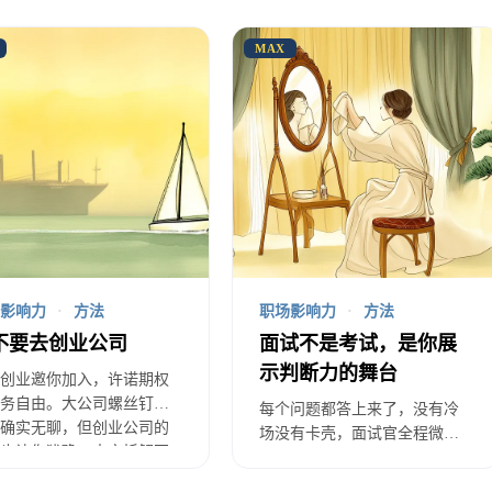
在新公司可能混得好，也可能混得不好。如果他混得好，
MAX
甚至被干掉了，你怎么办？
命运和老板绑定了。他好你就好，他不好你也会受影响。
心洞察
影响力
·
方法
职场影响力
·
方法
估”要不要跟老板走”，关键是区分两种风险：
职位影响力
不要去创业公司
面试不是考试，是你展
响力是”借来的”——老板在，你有资源有机会；老板走了
示判断力的舞台
创业邀你加入，许诺期权
务自由。大公司螺丝钉的
己的”——你的技术能力、行业口碑、方法论沉淀，这些
每个问题都答上来了，没有冷
确实无聊，但创业公司的
场没有卡壳，面试官全程微笑
走之前，先问自己：我跟过去之后，是在积累”借来的影响
也让你犹豫。本文拆解不
——然后就没有然后了。本文
段创业公司的风险和机
纠正一个根本认知：面试不是
？