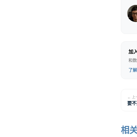
老板
大、
有限
加
不要
和数
你去
了解
你跟
做决
← 上
要不
“不会
相
如果