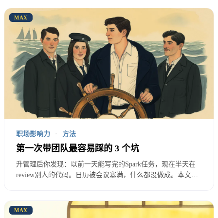
“因为想影响更多的事。”
MAX
做个人贡献者，你能影响的范围有限。
做管理，你可以影响整个团队的方向、策略、产出。
这个理由是好的。
如果你有更大的抱负，想做更大的事，管理是一条
路。
职场影响力
·
方法
第一次带团队最容易踩的 3 个坑
升管理后你发现：以前一天能写完的Spark任务，现在半天在
review别人的代码。日历被会议塞满，什么都没做成。本文直
“因为别人都转了。”
指第一次带团队最容易踩的3个坑，帮你理解一个关键转变：
管理不是升职，是换了一份工作。你的价值从个人产出变成了
团队产出。
同期的人都转管理了，你不转好像落后了。
MAX