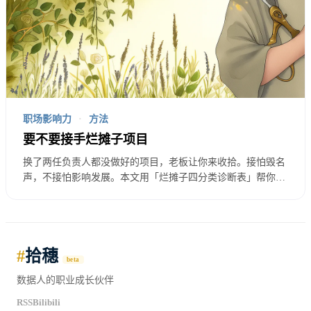
管理是什么
很多人对管理有误解。
职场影响力
·
方法
要不要接手烂摊子项目
换了两任负责人都没做好的项目，老板让你来收拾。接怕毁名
声，不接怕影响发展。本文用「烂摊子四分类诊断表」帮你判
误解一：管理就是不干活
断哪些烂摊子值得接、哪些必须躲，以及接了之后如何用「注
意力杠杆」把逆风局变成最大的职业加速器。
错。
#
拾穗
beta
管理者确实不用自己写代码。但管理者要做大量其他
数据人的职业成长伙伴
工作：
RSS
Bilibili