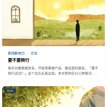
这个理由是不好的。
别人适合什么和你适合什么是两回事。
“因为老板让我转。”
职场影响力
·
方法
老板看好你，想让你带团队。
要不要转行
每天对着数据发呆，开始羡慕做产品、做运营的朋友。「要不
这是一个好信号。
转行试试？」这个念头反复出现。本文帮你区分三种情况：真
的对数据没兴趣、只是对当前工作不满、还是遇到了职业瓶
颈。三种情况的解法完全不同，别用转行去解决换工作就能解
但老板看好不等于你适合。
决的问题。
MAX
你还需要自己判断。