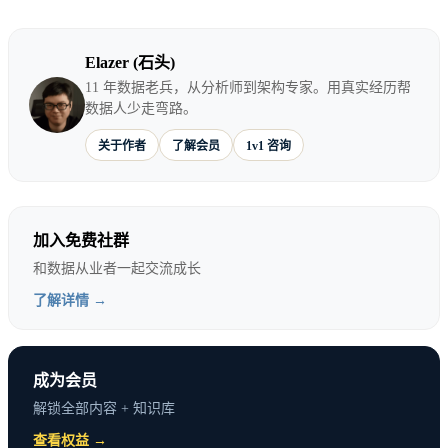
Elazer (石头)
11 年数据老兵，从分析师到架构专家。用真实经历帮
“因为能往上走。”
数据人少走弯路。
关于作者
了解会员
1v1 咨询
这是最常见的理由。
在很多公司，管理是往上走的主要通道。不做管理，
加入免费社群
职级就到头了。
和数据从业者一起交流成长
但这个理由成立吗？
了解详情 →
不一定。
成为会员
很多公司有技术专家路线。问题是：你的公司有没
解锁全部内容 + 知识库
有？这个通道是不是真的走得通？
查看权益 →