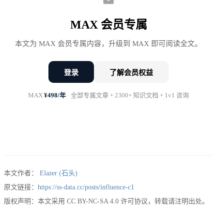
我适合管理吗？ 管理到底管什么？ 万一管不好怎么
MAX 会员专属
办？ 不做管理还有其他出路吗？
本文为 MAX 会员专属内容，升级到 MAX 即可阅读全文。
这些问题没人帮你回答。
登录
了解会员权益
你只能自己想。
MAX
¥498/年
· 全部专属文章 + 2300+ 知识文档 + 1v1 咨询
先问一个问题
本文作者：
Elazer (石头)
在回答”要不要转”之前，先问自己：
原文链接：
https://ss-data.cc/posts/influence-c1
版权声明：本文采用 CC BY-NC-SA 4.0 许可协议，转载请注明出处。
你为什么想转管理？