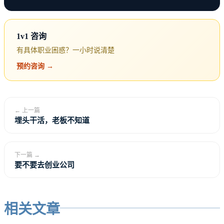
1v1 咨询
“因为能赚更多。”
有具体职业困惑？一小时说清楚
预约咨询 →
管理岗位的薪资上限通常比个人贡献者高。
这是事实。
← 上一篇
埋头干活，老板不知道
但高薪不是白拿的。管理岗位的压力更大、责任更
重、风险更高。
下一篇 →
要不要去创业公司
高薪对应的是高要求。
相关文章