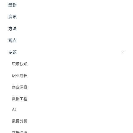
最新
#
拾穗
登录
加入会员
资讯
beta
方法
职场影响力
·
方法
观点
要不要转管理
专题
职场认知
Elazer (石头)
2026年4月9日
职业成长
#职场影响力
商业洞察
#转管理
#技术管理
#职业选择
#带团队
数据工程
AI
MAX 会员专属
数据分析
数据治理