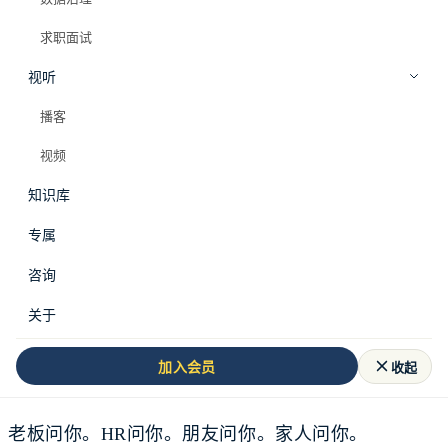
求职面试
视听
播客
视频
知识库
专属
咨询
关于
工作五六年，你开始被问一个问题：
收起
加入会员
“你有没有想过带团队？”
老板问你。HR问你。朋友问你。家人问你。