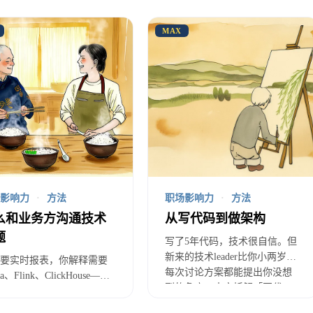
什么重构难获支持
MAX
论怎么争取资源之前，先要理解重构为什么这么难获得支
的收益是隐性的，风险是显性的。
需求的收益是显性的：上一个功能，用户数涨了，GMV
的：代码更清晰了，维护成本降低了，开发效率提高了—
影响力
·
方法
职场影响力
·
方法
么和业务方沟通技术
从写代码到做架构
构的风险却很显性：可能引入新bug、可能导致系统不
题
写了5年代码，技术很自信。但
可能超时超预算。这些风险决策者看得很清楚。
新来的技术leader比你小两岁，
要实时报表，你解释需要
每次讨论方案都能提出你没想
ka、Flink、ClickHouse——
成了一个不对称：重构成功，隐性收益，决策者功劳不明
到的角度。本文拆解「写代
方眼神迷茫：「我就想看
码」和「做架构」的本质区
字，为什么这么复杂？」
承担责任。这个不对称让决策者天然倾向于不批准重构。