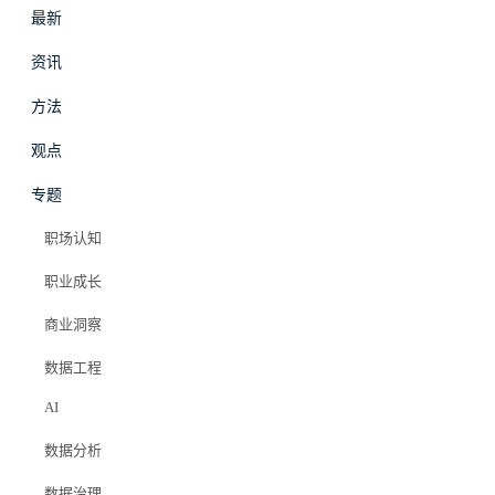
最新
资讯
方法
最新
资讯
观点
专题
职场影响力
·
方法
职场认知
技术重构怎么争取资
职业成长
源
商业洞察
数据工程
Elazer (石头)
AI
2026年4月9日
数据分析
#职场影响力
#数据工程师
#技术重构
#资源争取
#技术债务
数据治理