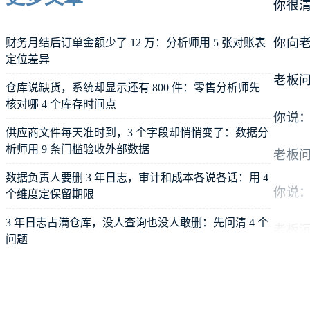
你很
你向
财务月结后订单金额少了 12 万：分析师用 5 张对账表
定位差异
老板
仓库说缺货，系统却显示还有 800 件：零售分析师先
核对哪 4 个库存时间点
你说
供应商文件每天准时到，3 个字段却悄悄变了：数据分
析师用 9 条门槛验收外部数据
老板
数据负责人要删 3 年日志，审计和成本各说各话：用 4
你说
个维度定保留期限
3 年日志占满仓库，没人查询也没人敢删：先问清 4 个
老板
问题
你心里
但你