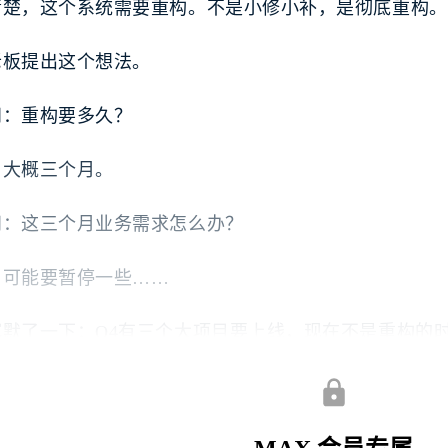
清楚，这个系统需要重构。不是小修小补，是彻底重构。
老板提出这个想法。
问：重构要多久？
：大概三个月。
问：这三个月业务需求怎么办？
：可能要暂停一些……
沉默了一下：Q4有三个大项目要上线，现在不是重构的时
知道，Q4过了会有Q1，Q1过了会有Q2。永远都不会有
没有办法，只能说好的。