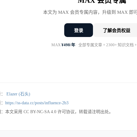
MAX 会员专属
本文为 MAX 会员专属内容，升级到 MAX 
继续忍受着每天的痛苦。
登录
了解会员权益
MAX
¥498/年
· 全部专属文章 + 2300+ 知识文档 +
心洞察：重构的收益是隐性的，风险是显性的。
就是重构难获支持的结构性原因。业务需求上线了，GM
了，代码更干净了——然后呢？决策者看不到”干净的代
新bug、导致系统不稳定——这个决策者看得见，而且要
者：
Elazer (石头)
，这个不对称让决策者天然倾向于不批准重构。要破局，
接：
https://ss-data.cc/posts/influence-2b3
：本文采用 CC BY-NC-SA 4.0 许可协议，转载请注明出处。
会讲商业价值。