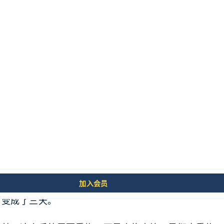
经忍了很久了。
库里满是技术债务：重复的逻辑、混乱的命名、过时的依
新功能，你都要在一堆坑里小心翼翼地走。本来一天能做
加入会员
，变成了三天。