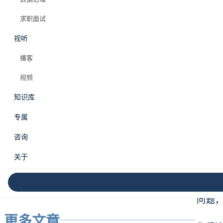
求职面试
MAX 会员专属
视听
目录
播客
视频
为什么重构难获支持
知识库
技术债ROI计算模板
分阶段推进策略图
专属
构建商业论证
案例：一个工程师从”重构被拒三次”到”拿到专项资
你已
咨询
源”的过程
争取资源的策略
关于
跟着做：为你最想重构的项目写一份商业论证
代码
资源有限时怎么办
最后
次做
本周影响力行动
问题
更多文章