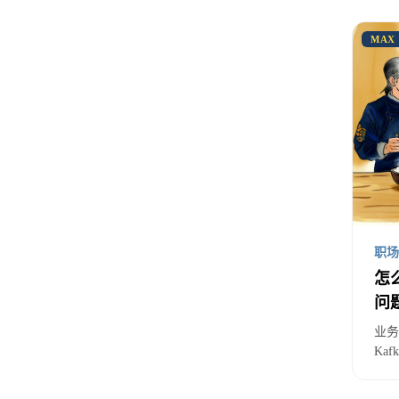
为
MAX
在讨
重构
业务
隐性
字。
职场
怎
而重
问
求、
业务
Kaf
这造
业务
个数
者要