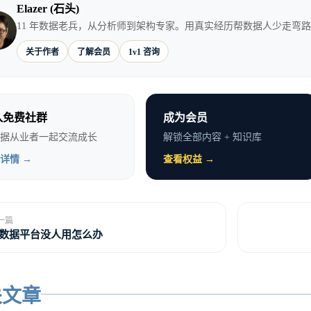
Elazer (石头)
11 年数据老兵，从分析师到架构专家。用真实经历帮数据人少走弯
技术人员最常见的困境之一：想重构，但争取不到资源。
关于作者
了解会员
1v1 咨询
债务的痛苦只有工程师自己知道。业务方看不见，老板也
为什么要花三个月做一件”看不见产出”的事情？
入免费社群
成为会员
能觉得这是短视，是不尊重技术。
据从业者一起交流成长
解锁全部内容 + 知识库
详情 →
查看权益 →
怨改变不了任何事情。
要的是用一种方式说服决策者，让他们愿意投入资源做重
一篇
程师的职责不只是发现技术问题，还包括推动解决技术问
数据平台没人用怎么办
关文章