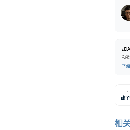
这是
技术
行。
加
你可
和数
了解
但抱
你需
← 上
为工
建了
相