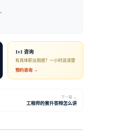
路。
看不见。在他们眼里系统能用就
1v1 咨询
有具体职业困惑？一小时说清楚
预约咨询 →
构。这不是妥协，这是专业。因
下一篇 →
题。
工程师的晋升答辩怎么讲