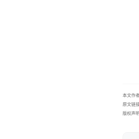
然后
核
这
完
了
本文作
性
原文链
版权声明
学