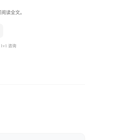
即可阅读全文。
 1v1 咨询
V涨了，数字清清楚楚。重构做
码”带来了多少钱。但重构引入
承担责任。收益隐性、风险显
你不能只讲技术价值，你必须