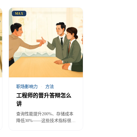
MAX
持。
涨了，数字很清楚。重构的收益是
—但这些很难量化成一个具体数
职场影响力
·
方法
工程师的晋升答辩怎么
稳定、可能影响正在进行的业务需
讲
查询性能提升200%、存储成本
降低30%——这些技术指标很
显；重构失败，显性风险，决策
好，但评委问「对业务有什么
影响」你就卡壳了。本文专门