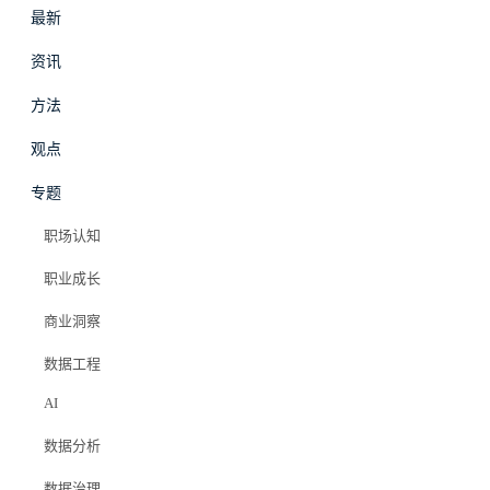
最新
资讯
方法
最新
资讯
观点
专题
AI合规
·
方法
职场认知
企业 AI 数据合规入
职业成长
门：数据人必须懂的
商业洞察
数据工程
四条边界
AI
数据分析
Elazer (石头)
2026年6月11日
数据治理