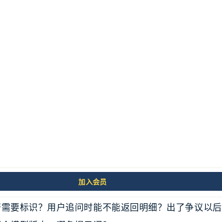
AI 项目会上，最容易被轻描淡写的一句话是：
一些数据试试。”
在 demo 阶段听起来很正常，在生产环境里却可能埋
加入会员
从哪里来？有没有授权？是否包含个人信息或敏感信息？
否需要标识？用户追问时能不能返回明细？出了争议以后