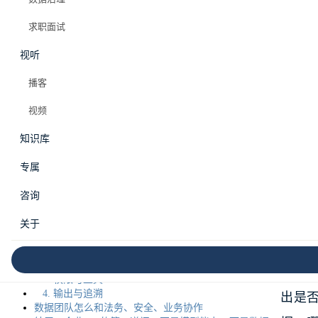
#ai合规
#数据安全
#生成式ai
#个人信息保护
#数据治理
#企业ai
求职面试
视听
MAX 会员专属
播客
视频
目录
知识库
企业 
为什么数据团队不能只做接口提供方
专属
边界一：来源授权边界
“先接
边界二：敏感信息边界
咨询
边界三：模型使用边界
边界四：输出追溯边界
关于
这句话
一张上线前检查清单
1. 数据来源
2. 数据处理
数据
3. 权限与工具
4. 输出与追溯
出是
数据团队怎么和法务、安全、业务协作