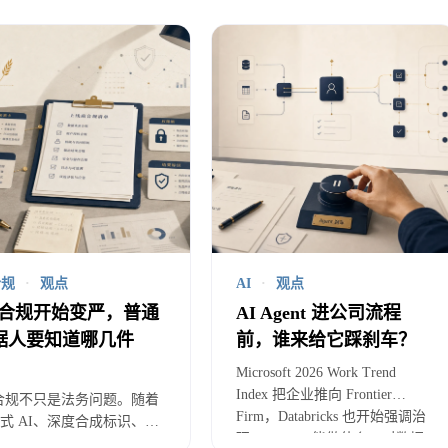
什么数据团队不能只做接口提供方
统数据项目里，数据团队经常扮演“提供数据”的角色。
报表，数据团队建模型；产品要接口，数据团队出 AP
。
I 项目会改变这个边界。
AI 不是简单展示数据，而是会读取、组合、解释、生
合规
·
观点
AI
·
观点
I 合规开始变严，普通
AI Agent 进公司流程
一张客户表，在普通报表里，它可能只是展示客户数、成
据人要知道哪几件
前，谁来给它踩刹车？
它可能被放进提示词上下文，被向量化检索，被模型综合
？
Microsoft 2026 Work Trend
Index 把企业推向 Frontier
 合规不只是法务问题。随着
人用于生成回复。
Firm，Databricks 也开始强调治
式 AI、深度合成标识、拟
理 AI agents 能做什么。对数据
互动等监管要求逐步落