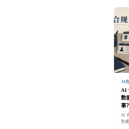
为
在传
业务要
口径
但 A
因为 
AI
A
同样是
数
里，
事
AI
机器
生成
人化