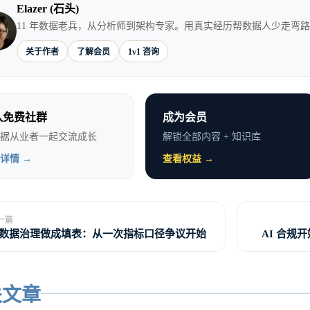
Elazer (石头)
11 年数据老兵，从分析师到架构专家。用真实经历帮数据人少走弯
关于作者
了解会员
1v1 咨询
入免费社群
成为会员
据从业者一起交流成长
解锁全部内容 + 知识库
详情 →
查看权益 →
一篇
数据治理做成填表：从一次指标口径争议开始
AI 合规
关文章