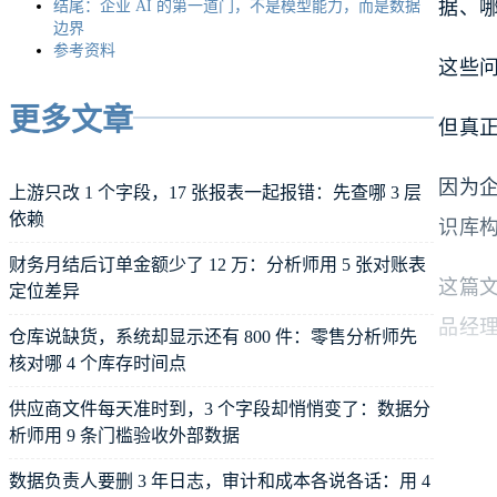
据、
结尾：企业 AI 的第一道门，不是模型能力，而是数据
边界
参考资料
这些
更多文章
但真
因为企
上游只改 1 个字段，17 张报表一起报错：先查哪 3 层
依赖
识库
财务月结后订单金额少了 12 万：分析师用 5 张对账表
这篇文
定位差异
品经
仓库说缺货，系统却显示还有 800 件：零售分析师先
核对哪 4 个库存时间点
供应商文件每天准时到，3 个字段却悄悄变了：数据分
析师用 9 条门槛验收外部数据
数据负责人要删 3 年日志，审计和成本各说各话：用 4