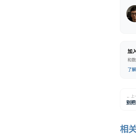
加
和数
了解
← 上
别把
相