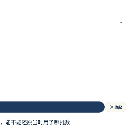
下很多问题。
收起
能不能进入模型上下文？模型输
，能不能还原当时用了哪批数