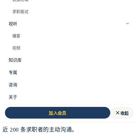
求职面试
视听
播客
视频
知识库
专属
昨天，我做了一件小事。
咨询
我用工作室的个体工商户身份，在招聘平台上发布了
关于
一个普通的大数据开发岗位。岗位不大，公司也不
收起
加入会员
大，甚至可以说很小。不到 24 小时，后台收到了接
近 200 条求职者的主动沟通。