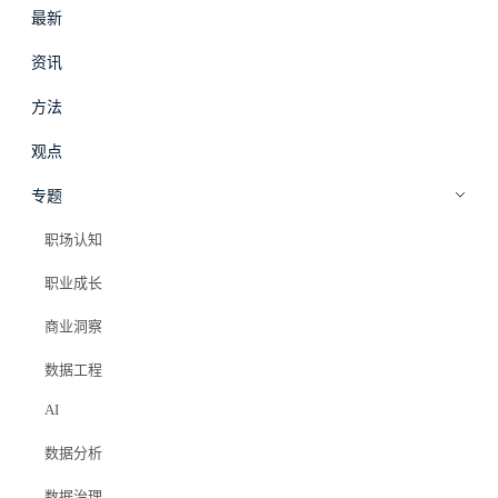
最新
#
拾穗
登录
加入会员
资讯
beta
方法
职业成长
·
观点
观点
一个个体户发的大数据开发岗位，为
专题
什么会涌来近 200 条私信？
职场认知
职业成长
Elazer (石头)
2026年5月11日
商业洞察
#大数据开发
#数据人
#求职市场
#ai时代
#数据分析师
#职业转型
数据工程
#杭州就业
AI
数据分析
数据治理