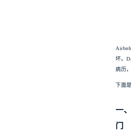
Air
坏。D
病历
下面
一、
门