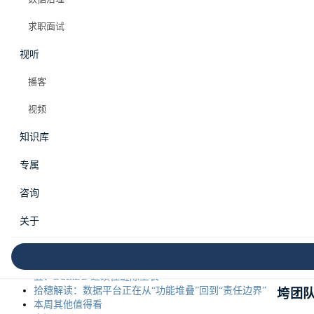
Elazer (石头)
求职面试
2026年5月23日
视听
#data engineering
#data mesh
#数据周刊
#数据工程
#数据治理
#netflix
#meta
#duckdb
播客
视频
目录
知识库
这周
专属
一、Airbnb Viaduct 1.0：Data Mesh 不是口号，是一扇统
不是
一的门
咨询
门关
二、Netflix Data Projects：数据资产不要再挂在人名下面
三、Meta 迁移数据摄取系统：真正的大迁移，先学会影
关于
子跑
Data
四、Databricks Catalog Commits：开放表格式又回到了
目录
不是
五、DuckDB 继续往缝隙里长
拾穗解读：数据平台正在从“功能堆叠”回到“责任边界”
垮团
本周其他值得看