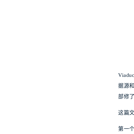
Via
据源
部修
这篇
第一