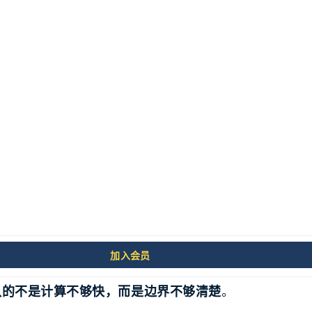
的数据工程新闻，有点像搬办公室。
换一张工位，也不是多买几台显示器，而是重新决定：谁
上，出了问题又该找谁。
 Engineering Weekly 在 2026 年 5 月 18 日更
加入会员
某个新工具突然冒头，而是几家大厂都在解决同一个老问
队的不是计算不够快，而是边界不够清楚
。