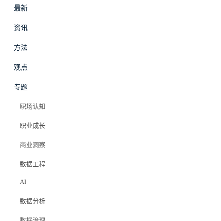
最新
资讯
方法
最新
资讯
观点
专题
数据工程
·
资讯
职场认知
数据周刊｜2026年5月
职业成长
第3周：Airbnb 网
商业洞察
数据工程
关、Netflix 身份、
AI
Meta 迁移
数据分析
数据治理