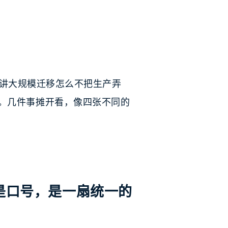
ta 在讲大规模迁移怎么不把生产弄
一起。几件事摊开看，像四张不同的
esh 不是口号，是一扇统一的