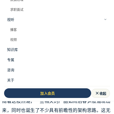
求职面试
视听
播客
视频
知识库
谨慎面对大数据+AI
专属
咨询
在近期，MCP的火爆程度犹如一颗投入平静湖面的巨
关于
石，激起了层层涟漪。在数据圈里，Data Agent这个
方向的热度也如同被点燃的火焰，开始持续升温。伴
收起
加入会员
随着这股热潮，一些相关的产品如雨后春笋般涌现出
来，同时也诞生了不少具有前瞻性的架构思路。这无