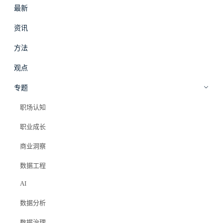
最新
#
拾穗
登录
加入会员
资讯
beta
方法
AI
·
方法
观点
【谨慎面对】探索数据Agent的可行性
专题
职场认知
Elazer (石头)
2025年12月18日
职业成长
#ai
#data agent
#大数据
商业洞察
#数据治理
#技术创新
数据工程
AI
数据分析
数据治理