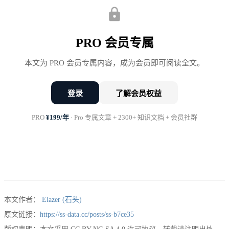
说重了，业务觉得你在甩锅。
说得太技术，没人听懂。
PRO 会员专属
本文为 PRO 会员专属内容，成为会员即可阅读全文。
说得太直接，会议室马上安静。
所以坏消息表达，不是情商问题。
登录
了解会员权益
PRO
¥199/年
· Pro 专属文章 + 2300+ 知识文档 + 会员社群
它是数据分析师的专业能力。
当然，情商也有用。只是光靠情商，你不能把下降
20% 说成“略有波动”。这不叫会说话，这叫给自己埋
雷。
本文作者：
Elazer (石头)
原文链接：
https://ss-data.cc/posts/ss-b7ce35