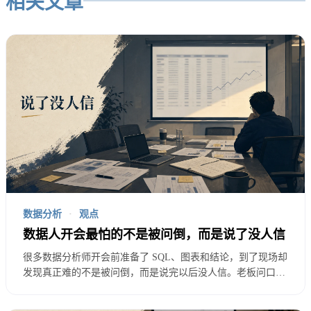
相关文章
坏消息不能直接扔出去
很多人汇报坏消息，第一句话就太硬。
“这个活动没效果。”
“A 渠道质量很差。”
数据分析
·
观点
数据人开会最怕的不是被问倒，而是说了没人信
“这个功能没人用。”
很多数据分析师开会前准备了 SQL、图表和结论，到了现场却
发现真正难的不是被问倒，而是说完以后没人信。老板问口
这些话可能是真的。
径，业务问例外，产品问是不是样本太少。本文从一次经营会
讲起，说明数据从业者如何把结论讲成别人愿意相信、愿意行