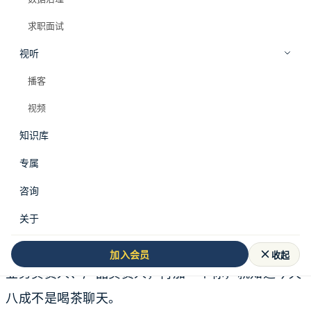
求职面试
视听
播客
视频
知识库
专属
咨询
数据分析师有一类会，开之前就知道气氛不会太好。
关于
你甚至不用看会议标题。只要看到参会人里有老板、
收起
加入会员
业务负责人、产品负责人，再加一个你，就知道今天
八成不是喝茶聊天。