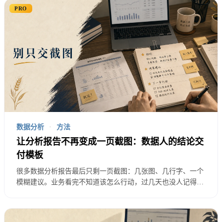
动的表达。
但它们像一块石头，直接砸到桌上。
PRO
听的人第一反应通常不是理解，而是防御。
业务会问：“你凭什么这么说？”
产品会问：“是不是数据口径有问题？”
老板会问：“那之前为什么不早说？”
数据分析
·
方法
让分析报告不再变成一页截图：数据人的结论交
坏消息要讲，但不能裸奔。
付模板
你要给它穿上结构。
很多数据分析报告最后只剩一页截图：几张图、几行字、一个
模糊建议。业务看完不知道该怎么行动，过几天也没人记得结
论。本文给一套 Pro 结论交付模板，帮助数据分析师把活动复
不然会议室里每个人都会本能地找盾牌。有人拿口径
盘、渠道分析和经营异常报告拆成问题、证据、判断、选项、
当盾牌，有人拿样本当盾牌，有人拿“我之前不是这
风险、责任和下一步。