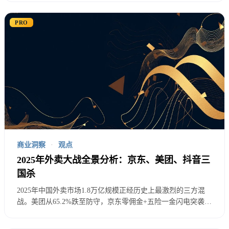
重点监管领域
：
仅能覆盖GMV的7-11%，远低于传统22%佣金率。本文用单元
经济模型拆解零佣金可持续性的真实条件。
PRO
用户画像精度限制
：禁止过度精准的用户画像
数据出境严格审查
：跨境数据流动需要专门审批
算法透明度要求
：推荐算法需要可解释
未成年人特殊保护
：严格限制未成年人数据使用
合规成本估算
：
商业洞察
·
观点
技术改造投入：平均每家大型平台5-8亿元
2025年外卖大战全景分析：京东、美团、抖音三
合规人员配置：法务合规团队扩容50-100%
国杀
2025年中国外卖市场1.8万亿规模正经历史上最激烈的三方混
数据治理系统：年运营成本2-5亿元
战。美团从65.2%跌至防守，京东零佣金+五险一金闪电突袭，
抖音8亿DAU流量变现——三种截然不同的商业逻辑在监管约
第三方审计费用：年审计费用1000-5000万元
谈前后如何演变？本文用LTV/CAC、纳什均衡等工具拆解这场