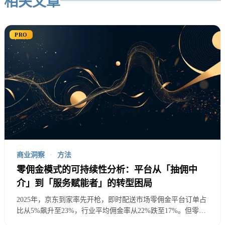
相关文章
美团市场份额从65%下降至58%
PRO
中小平台获得发展机遇
商家议价能力显著提升
行业竞争加剧，创新活力增强
2025年反垄断执法已进入常态化阶段，平台企业需要
将合规成本纳入常规运营考虑，而非临时性支出。
商业洞察
·
方法
数据安全与隐私保护
零佣金模式的可持续性分析：平台从「抽佣中
介」到「服务赋能者」的转型困局
2025年，针对平台经济的个人信息保护执法显著加
2025年，京东到家率先开枪，即时配送市场零佣金平台订单占
强：
比从5%飙升至23%，行业平均佣金率从22%跌至17%。但零佣
金不只是价格战——收入缺口分析显示，广告+服务费新模式