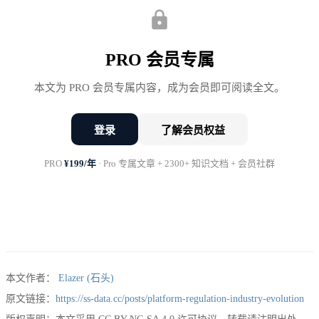
等主要平台累计收到监管函询56次，整改要求涉及业
务调整、技术改造、流程优化等多个方面。
PRO 会员专属
监管逻辑的深层变化
本文为 PRO 会员专属内容，成为会员即可阅读全文。
本轮监管与以往不同，体现出以下特点：
登录
了解会员权益
从事后处罚到事前预防
：强调合规体系建设
PRO
¥199/年
· Pro 专属文章 + 2300+ 知识文档 + 会员社群
从单一监管到协同治理
：多部门联合执法
从定性处罚到量化标准
：建立可衡量的合规指标
从国内监管到国际协调
：对标国际监管标准
本文作者：
Elazer (石头)
监管部门不再简单地”管住”平台，而是要”管好”平
原文链接：
https://ss-data.cc/posts/platform-regulation-industry-evolution
台，通过规范化发展释放平台经济的正向价值，实现