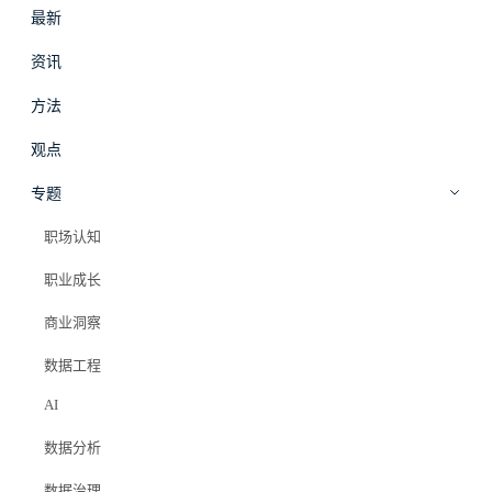
最新
#
拾穗
登录
加入会员
资讯
beta
方法
商业洞察
·
观点
观点
监管介入后的行业格局演变：合规成
专题
本如何重塑本地生活竞争版图
职场认知
职业成长
Elazer (石头)
2025年8月25日
商业洞察
#监管政策
#反垄断
#平台经济
#合规成本
#行业格局
#数据保护
#本地生活
数据工程
AI
数据分析
PRO 会员专属
数据治理