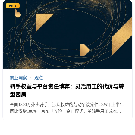
外卖战争的真实底牌。
PRO
算法治理新规
2025年算法治理从原则性规定转向操作性要求：
对外卖行业的具体影响
：
配送算法优化
：必须考虑骑手权益保护
推荐算法调整
：避免过度商业化导向
商业洞察
·
观点
定价算法透明
：禁止杀熟、价格歧视
骑手权益与平台责任博弈：灵活用工的代价与转
型困局
调度算法公平
：确保骑手公平获得订单机会
全国1300万外卖骑手，涉及权益的劳动争议案件2025年上半年
同比激增180%。京东「五险一金」模式让单骑手用工成本上
升55%，从月均4000元涨到6200元。众包模式的法律灰色地
带、混合用工体系的设计逻辑、英国Uber判决与美国AB5法案
的中国启示——本文系统解析骑手权益保护如何重塑平台商业