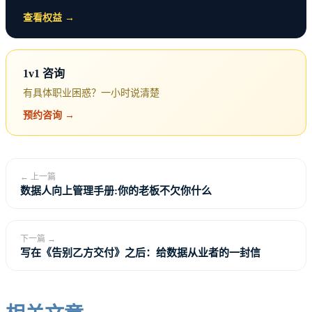
支配地位认定门槛降低
：市场份额从50%降至30%
查看权益 →
算法垄断纳入监管
：算法共谋、算法歧视成为重
点
1v1 咨询
有具体职业困惑？一小时说清楚
数据垄断专项规制
：数据不当集中成为违法行为
预约咨询 →
美团”二选一”案后续影响
（2024-2025年）：
罚款182亿元，占2023年营收的4.2%
← 上一篇
数据人向上管理手册:你的老板不欠你什么
强制开放外卖平台接口
取消独家合作协议
下一篇 →
写在《告别乙方交付》之后：给数据从业者的一封信
建立合规监察官制度
效果分析
：