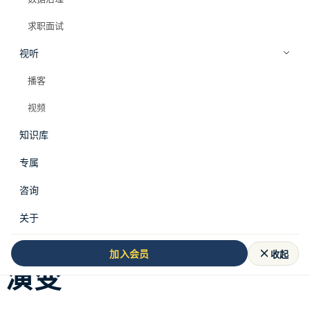
求职面试
视听
播客
视频
知识库
专属
咨询
关于
监管介入后的行业格局
收起
加入会员
演变