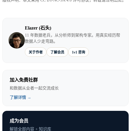
版权声明：本文采用 CC BY-NC-SA 4.0 许可协议，转载请注明出处。
高质量发展。
Elazer (石头)
核心监管政策解析
11 年数据老兵，从分析师到架构专家。用真实经历帮
数据人少走弯路。
关于作者
了解会员
1v1 咨询
反垄断执法升级
2025年4月发布的新版《平台经济反垄断指南》对平
加入免费社群
台垄断行为的认定更加精确：
和数据从业者一起交流成长
了解详情 →
关键变化
：
市场界定更精细
：从”相关商品市场”细化到”相关
成为会员
数据市场”
解锁全部内容 + 知识库