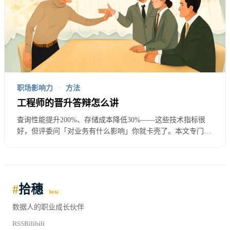
策的人被信任。如果决策者对你的技术判断不信任你
说什么他们都会打折扣。技术信任来自于你过去的技
术决策被证明是正确的、你对业务的理解让业务方认
可、你在团队中有技术权威。如果你是新人或者过去
有过判断失误你的技术决策天然会受到更多质疑。这
职场影响力
·
方法
工程师的晋升答辩怎么讲
不是偏见是正常的风险管理。
查询性能提升200%、存储成本降低30%——这些技术指标很
好，但评委问「对业务有什么影响」你就卡壳了。本文专门解
决工程师的晋升翻译难题：如何把「看不见、摸不着」的基础
设施价值，翻译成评委能感知的业务影响。
三个原则
#
拾穗
beta
数据人的职业成长伙伴
用业务语言表达技术价值。
这是最重要的原则。把技
RSS
Bilibili
术价值翻译成业务价值。每一个技术指标都要对应一