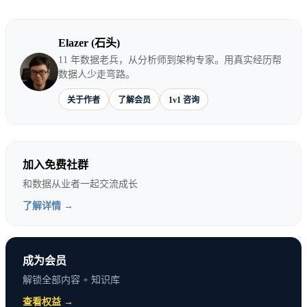
上正确的判断，但这个判断得不到尊重、得不到支
持、得不到执行。
Elazer (石头)
11 年数据老兵，从分析师到架构专家。用真实经历帮
数据人少走弯路。
核心洞察
关于作者
了解会员
1v1 咨询
技术上正确不等于组织上可行。
一个技术方案能
否被采纳，取决于你能否用决策者听得懂的语言
加入免费社群
证明它值得做。技术价值必须翻译成业务价值，
和数据从业者一起交流成长
否则它在组织眼里就是零。最好的技术方案如果
了解详情 →
不能被执行，就毫无价值——而”能被执行”本
身，就是方案质量的一部分。
成为会员
解锁全部内容 + 知识库
你可能觉得这是组织不重视技术，是领导不懂技术，
查看权益 →