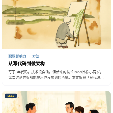
情值不值得做。他们的资源是有限的，他们只会把资
源分配给能带来业务价值的事情。
你没有考虑机会成本。
每个技术决策都有成本——不
只是金钱成本还有时间成本、人力成本、机会成本。
当你提一个技术方案时你需要回答的不只是”这个方
案有多好”还有”做这个方案要放弃什么”。三个月做
职场影响力
·
方法
架构迁移意味着三个月不能做新功能。这三个月不做
从写代码到做架构
新功能可能意味着错过市场窗口。错过市场窗口可能
写了5年代码，技术很自信。但新来的技术leader比你小两岁，
每次讨论方案都能提出你没想到的角度。本文拆解「写代码」
意味着被竞对超越。你看到的是技术上的收益，决策
和「做架构」的本质区别：前者是解决问题，后者是定义问
者看到的是全局的取舍。如果你不主动呈现这个取舍
题。从执行力到判断力的转型，是工程师职业发展的关键跃
迁。
MAX
决策者会觉得你没有全局观。
你没有建立技术信任。
技术决策被尊重的前提是提决