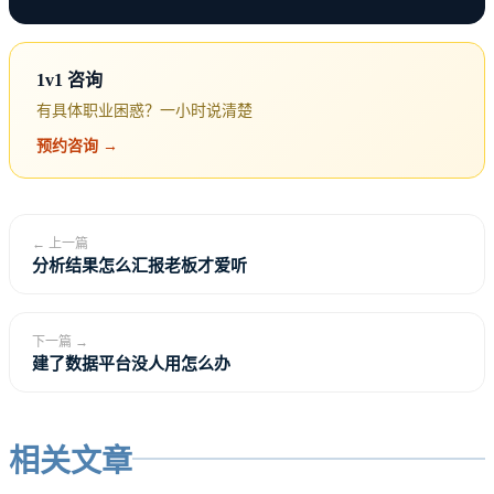
是业务太短视。但抱怨改变不了任何事情。
1v1 咨询
真正能改变的是你表达技术决策的方式。
有具体职业困惑？一小时说清楚
技术决策要被尊重，仅仅”技术上正确”是不够的。你
预约咨询 →
还需要让非技术的人理解这个决策的价值，让他们愿
意支持你。
← 上一篇
分析结果怎么汇报老板才爱听
这是一种能力，可以学习，可以练习。
下一篇 →
建了数据平台没人用怎么办
为什么技术决策被忽视
相关文章