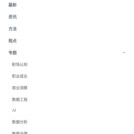
最新
#
拾穗
登录
加入会员
资讯
beta
方法
职场影响力
·
方法
观点
如何让技术决策被尊重
专题
职场认知
Elazer (石头)
2026年4月9日
职业成长
#iceberg
#职场影响力
商业洞察
#数据工程师
#技术决策
#架构迁移
数据工程
AI
MAX 会员专属
数据分析
数据治理