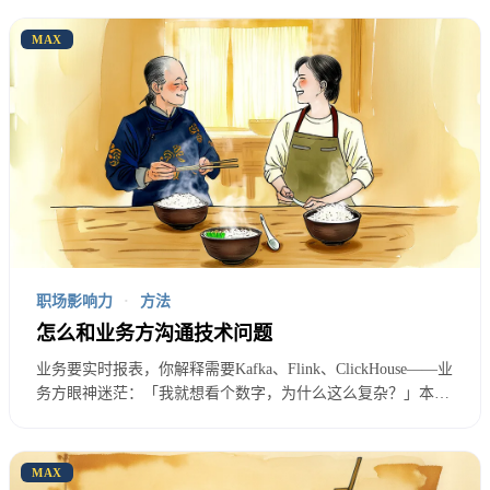
你在用技术语言说话。
技术人员有一个通病：用技术
MAX
语言和非技术人员沟通。你说”Iceberg支持ACID事务
和Time Travel”，老板心里想的是这是什么？和我有
什么关系？你说”这个架构更优雅”，产品经理心里想
的是优雅能当饭吃吗？技术语言对技术人员是精确
的，但对非技术人员是噪音。他们不是不想听是听不
懂。听不懂自然就忽视了。
你只讲技术价值不讲业务价值。
技术决策的价值最终
职场影响力
·
方法
怎么和业务方沟通技术问题
要体现在业务上。“性能提升50%“——这对业务有什
业务要实时报表，你解释需要Kafka、Flink、ClickHouse——业
么影响？“代码可维护性更好”——这能省多少钱？
务方眼神迷茫：「我就想看个数字，为什么这么复杂？」本文
将技术沟通类比为语言翻译，提供一套把技术问题翻译成业务
“架构更清晰”——这和KPI有什么关系？如果你不把
语言的实操框架，让业务方听懂你在说什么。
技术价值翻译成业务价值，决策者就无法判断这个事
MAX