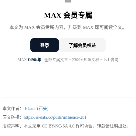
业务方说：数据质量问题是有但我们可以先忍一忍。
MAX 会员专属
现在最重要的是把新项目做出来。
本文为 MAX 会员专属内容，升级到 MAX 即可阅读全文。
你继续争取：这个技术债务越拖越重早做早轻松……
登录
了解会员权益
老板说：这样吧这个方案先放一放等Q2过了再说。
MAX
¥498/年
· 全部专属文章 + 2300+ 知识文档 + 1v1 咨询
会议结束。你的方案被搁置了。
你走出会议室心里很郁闷：明明是技术上正确的决
策，为什么没人听？
本文作者：
Elazer (石头)
原文链接：
https://ss-data.cc/posts/influence-2b1
版权声明：本文采用 CC BY-NC-SA 4.0 许可协议，转载请注明出处。
这是数据开发工程师最常见的困境之一。你做了技术