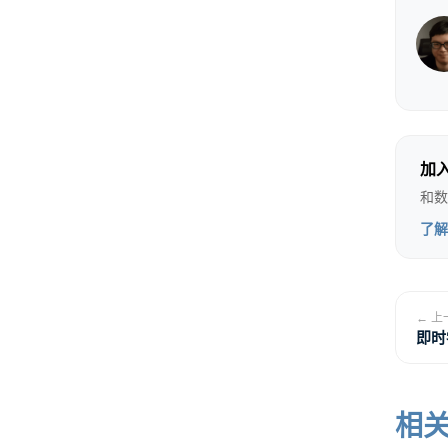
加
和数
了解
← 上
抖
即时
相
算法