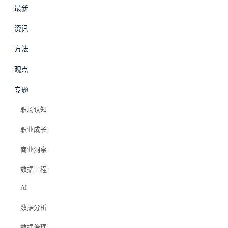
最新
资讯
方法
最新
资讯
观点
专题
商业洞察
·
观点
职场认知
抖音商业化全景图：
职业成长
算法驱动的多元化变
商业洞察
数据工程
现生态
AI
数据分析
Elazer (石头)
2025年8月21日
数据治理