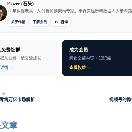
    B --> B1[信息流广告]
Elazer (石头)
11 年数据老兵，从分析师到架构专家。用真实经历帮数据人少走弯
    B --> B2[直播电商]
关于作者
了解会员
1v1 咨询
    B --> B3[品牌合作]
    B --> B4[小程序]

入免费社群
成为会员
    style B fill:#ff6b
据从业者一起交流成长
解锁全部内容 + 知识库
    style B1,B2,B3,B4 fill
详情 →
查看权益 →
一篇
音商业化核心模式解析
零售万亿市场解析
视频号的微
关文章
推荐的商业价值释放