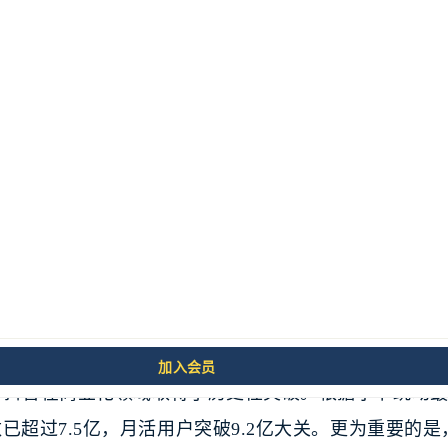
场背景与现状
商业化里程碑数据（2025年）
加入会员
25年抖音在商业化领域取得了历史性突破。根据字节跳动
已超过7.5亿，月活用户突破9.2亿大关。更为重要的是，