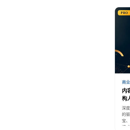
抖音
PRO
整个
比传统
算法
精
78
商业
内
内
动
构
深度
的驱
宝、
抖
模式