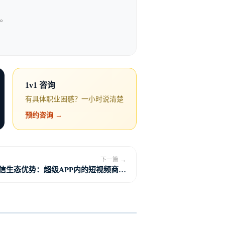


路。




1v1 咨询
6b

有具体职业困惑？一小时说清楚
:#ffa8a8
预约咨询 →
下一篇 →
信生态优势：超级APP内的短视频商业
化革命