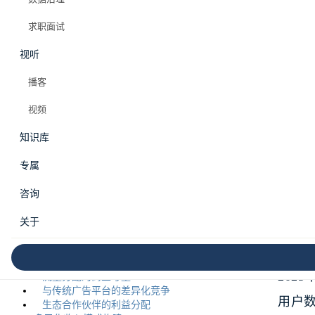
#商业分析
#抖音
#短视频
#算法推荐
#直播带货
#内容变现
求职面试
视听
PRO 会员专属
播客
视频
目录
知识库
市场背景与现状
专属
市
抖音商业化里程碑数据（2025年）
竞争格局与市场地位
咨询
抖音商业化核心模式解析
算法推荐的商业价值释放
关于
信息流广告生态构建
抖音
直播电商的爆发式增长
商业化竞争策略分析
20
流量分配的商业考量
与传统广告平台的差异化竞争
用户数
生态合作伙伴的利益分配