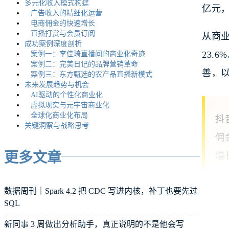
多元化收入模式构建
亿元，
广告收入的精细化运营
电商佣金的快速增长
直播打赏与会员订阅
从商业
成功案例深度剖析
23.
案例一：李佳琦直播间的商业化奇迹
案例二：完美日记的品牌营销革命
善，
案例三：东方甄选的农产品直播新模式
未来发展趋势与机会
AI驱动的个性化商业化
虚拟现实与元宇宙商业化
全球化商业化布局
抖
关键洞察与战略思考
佣
更多文章
增
数据周刊｜Spark 4.2 把 CDC 写进内核，补丁也要先过
竞争
SQL
新同事 3 周做出分析助手，真正说明的不是他会写