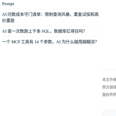
在短
Prompt
在下沉
AI 问数成本守门清单：限制查询风暴、重复试探和高
经济
价重跑
商业
AI 查一次数跑上千条 SQL，数据库扛得住吗？
一个 MCP 工具有 14 个参数，AI 为什么越用越糊涂？
本文作
原文链
版权声明