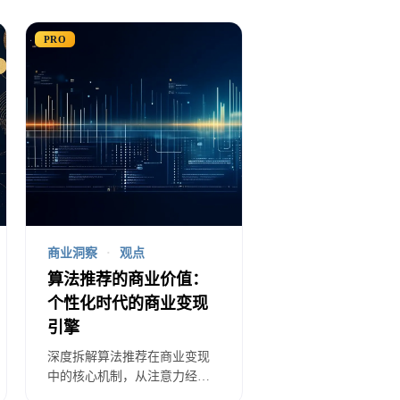
仅决定了内容分发的效率，更是
PRO
千面的精准投放，广告点击率相
测用户购买意图的准确率达到
商业洞察
·
观点
升2.3倍
算法推荐的商业价值：
广告主提升ROI平均42%
个性化时代的商业变现
引擎
深度拆解算法推荐在商业变现
进模型。用户从被内容吸引到产
中的核心机制，从注意力经济
到千人千面营销，分析抖音、