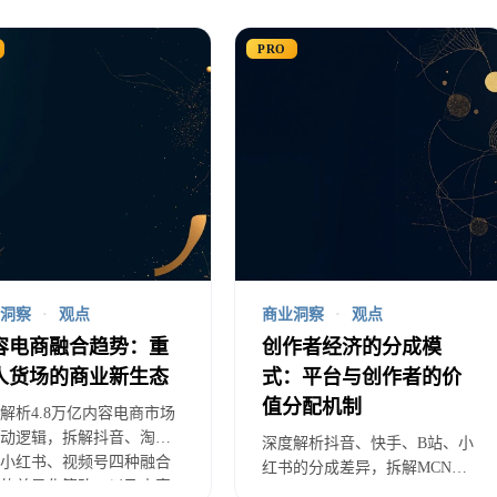
的核心竞争优势在于其强大的算法推荐系统。这套系统不
PRO
商业化生态的基础引擎。用户画像使得抖音能够实现千人
展示广告提升了340%。
的商业化价值主要体现在三个维度：
准匹配效率
：通过深度学习模型分析用户行为数据，预
.5%
洞察
·
观点
商业洞察
·
观点
容-商品协同
：内容与商品智能匹配，转化率较传统电商提
容电商融合趋势：重
创作者经济的分成模
态定价优化
：基于供需关系和用户价值的实时竞价系统，为
人货场的商业新生态
式：平台与创作者的价
值分配机制
解析4.8万亿内容电商市场
动逻辑，拆解抖音、淘
深度解析抖音、快手、B站、小
小红书、视频号四种融合
音算法的商业化成功关键在于”兴趣-意图-行为”三层递
红书的分成差异，拆解MCN机
的差异化策略，以及内容
构价值逻辑、知识付费与虚拟