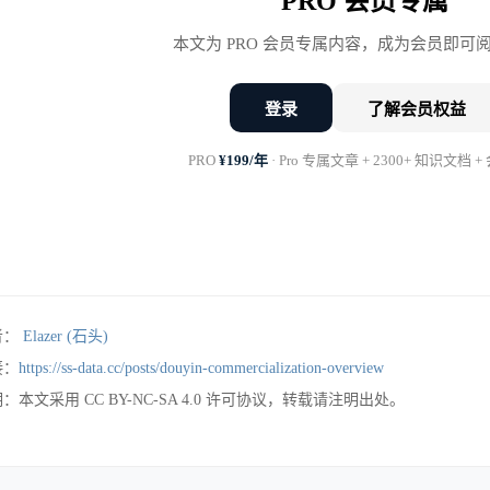
PRO 会员专属
视频商业化赛道上，抖音面临着来自快手、视频号、小红
市场有一定优势，但其商业化ARPU仅为抖音的63%
本文为 PRO 会员专属内容，成为会员即可
优势，但广告产品矩阵相对单一；小红书在种草转化方面
登录
了解会员权益
化天花板。
PRO
¥199/年
· Pro 专属文章 + 2300+ 知识文档 
graph TB

    A[中国短视频商业化市场] --> B[抖
    A --> C[快手 15.2%
者：
Elazer (石头)
    A --> D[视频号 12.8%
接：
https://ss-data.cc/posts/douyin-commercialization-overview
    A --> E[小红书 8.3%
：本文采用 CC BY-NC-SA 4.0 许可协议，转载请注明出处。
    A --> F[其他平台 35.2