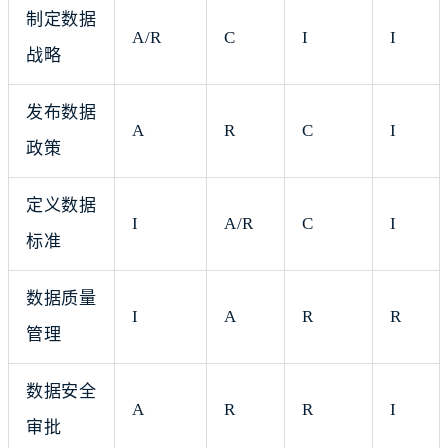
制定数据
A/R
C
I
I
战略
发布数据
A
R
C
I
政策
定义数据
I
A/R
C
I
标准
数据质量
I
A
R
R
管理
数据安全
A
R
R
I
审批