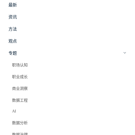
最新
#
拾穗
登录
加入会员
资讯
beta
方法
数据治理
·
方法
观点
数据治理工程师 L3:治理体系
专题
职场认知
Elazer (石头)
2025年12月9日
职业成长
#知识库
商业洞察
#数据治理
#学习路线
#数据资产管理
#数据安全
#数据血缘
#职业发展
#数据治理体系怎么搭建
数据工程
AI
数据分析
数据治理