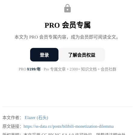
B站vs其他平台的商业化指标对比（2025年）：
PRO 会员专属
ARPU（年人均收入）：B站168元 vs 抖音
本文为 PRO 会员专属内容，成为会员即可阅读全文。
304元 vs 快手198元
广告加载率：B站2.3% vs 抖音8.7% vs 快手
登录
了解会员权益
6.2%
PRO
¥199/年
· Pro 专属文章 + 2300+ 知识文档 + 会员社群
电商转化率：B站0.8% vs 抖音4.2% vs 小红
书3.6%
本文作者：
Elazer (石头)
收入结构与增长困境
原文链接：
https://ss-data.cc/posts/bilibili-monetization-dilemma