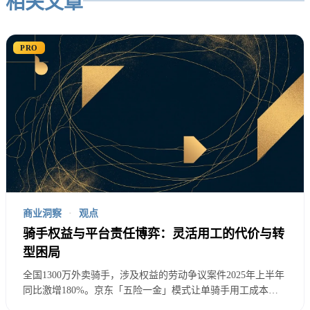
相关文章
B站的困境根源在于其独特的社区文化与商业化需求
之间的天然冲突。B站用户具有强烈的”反商业化”情
PRO
绪，这种情绪源于几个方面：
纯净体验追求
：用户对”纯净”内容环境的执着，
认为过多商业内容会”污染”社区氛围
创作者情怀
：用户更愿意支持”为爱发电”的创作
者，对明显商业化的内容存在抵触
社区归属感
：将B站视为”精神家园”，担心商业化
商业洞察
·
观点
骑手权益与平台责任博弈：灵活用工的代价与转
会改变社区本质
型困局
这种文化冲突表现为：当B站推出商业化功能时，用
全国1300万外卖骑手，涉及权益的劳动争议案件2025年上半年
同比激增180%。京东「五险一金」模式让单骑手用工成本上
户满意度会明显下降。2024年B站尝试增加广告密
升55%，从月均4000元涨到6200元。众包模式的法律灰色地