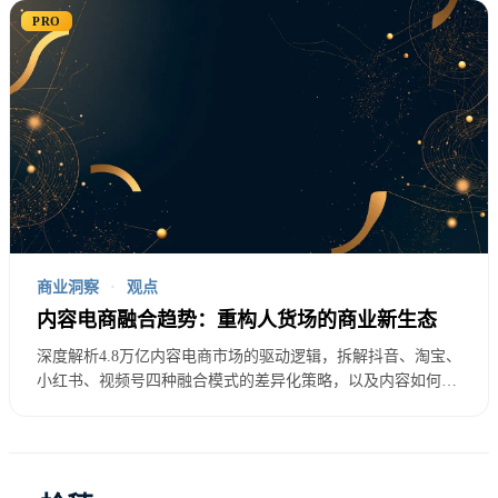
响。
PRO
价值观消费
： 更注重产品的精神价值和文化内涵，而
非功能性需求。这要求品牌投入更多成本进行文化价
值建设。
社群影响显著
： 消费决策深受社群意见影响，但也更
容易因为负面口碑而放弃购买。
商业洞察
·
观点
内容电商融合趋势：重构人货场的商业新生态
B站的商业化不能简单照搬其他平台的成功模
深度解析4.8万亿内容电商市场的驱动逻辑，拆解抖音、淘宝、
小红书、视频号四种融合模式的差异化策略，以及内容如何重
式。Z世代用户对商业化内容的容忍度远低于其
构传统零售「人货场」三要素。
他群体，过度商业化可能会导致用户流失，反
而影响长期商业价值。