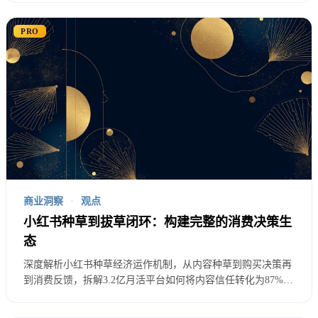
带、混合用工体系的设计逻辑、英国Uber判决与美国AB5法案
度，用户投诉量增长了156%，部分核心用户甚至威
的中国启示——本文系统解析骑手权益保护如何重塑平台商业
PRO
胁”脱粉”。
模式。
Z世代消费特征的商业化挑战
B站用户以Z世代为主体，这一群体的消费特征给商业
化带来独特挑战：
消费能力有限
： Z世代用户大多处于学生阶段或职业
商业洞察
·
观点
初期，可支配收入有限。调研显示，58%的B站用户
小红书种草到拔草闭环：构建完整的消费决策生
月消费预算在500元以下。
态
深度解析小红书种草经济运作机制，从内容种草到购买决策再
消费决策理性
： 相比其他年龄段，Z世代对广告和营
到消费反馈，拆解3.2亿月活平台如何将内容信任转化为87%的
购买决策影响力。
销内容有更强的识别能力，不容易被传统营销手段影