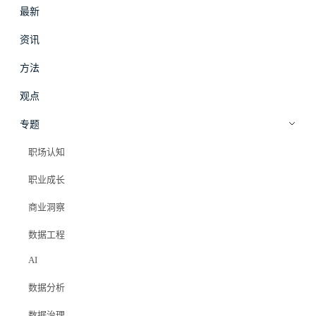
最新
#
拾穗
登录
加入会员
资讯
beta
方法
商业洞察
·
观点
观点
B站商业化困境与破局：Z世代平台的
专题
变现挑战与创新路径
职场认知
职业成长
Elazer (石头)
2025年8月7日
商业洞察
#商业分析
#b站
#z世代
#商业化困境
#知识付费
#内容平台
数据工程
AI
数据分析
PRO 会员专属
数据治理