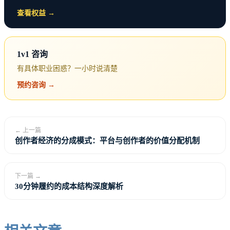
查看权益 →
pie title B站2024年收入结构

1v1 咨询
    "游戏业务" : 44

有具体职业困惑？一小时说清楚
    "广告收入" : 32

预约咨询 →
    "会员收入" : 16

    "其他业务" : 8
← 上一篇
创作者经济的分成模式：平台与创作者的价值分配机制
商业化困境的深层分析
下一篇 →
30分钟履约的成本结构深度解析
用户文化与商业化的天然冲突