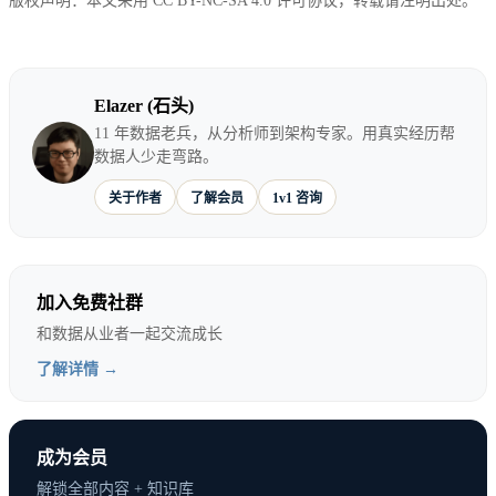
B站2024年总收入达到282亿元，同比增长18%，但增
版权声明：本文采用 CC BY-NC-SA 4.0 许可协议，转载请注明出处。
长率较前几年明显放缓。收入结构分析显示了B站商
业化的结构性问题：
Elazer (石头)
11 年数据老兵，从分析师到架构专家。用真实经历帮
收入构成
（2024年数据）：
数据人少走弯路。
游戏业务：124亿元（占比44%），同比下降8%
关于作者
了解会员
1v1 咨询
广告收入：89亿元（占比32%），同比增长25%
会员收入：45亿元（占比16%），同比增长35%
加入免费社群
和数据从业者一起交流成长
其他业务：24亿元（占比8%），同比增长42%
了解详情 →
游戏业务作为传统支柱收入首次出现下滑，反映出B
站商业化模式的脆弱性。B站过度依赖游戏收入的模
成为会员
式已不可持续。
解锁全部内容 + 知识库