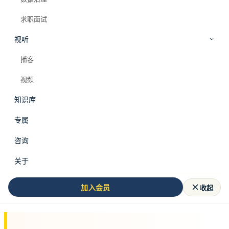
求职面试
视听
播客
视频
知识库
专属
咨询
本文来源于
数据从业者全栈知识库
，更多体系
关于
化内容请访问知识库。
收起
加入会员