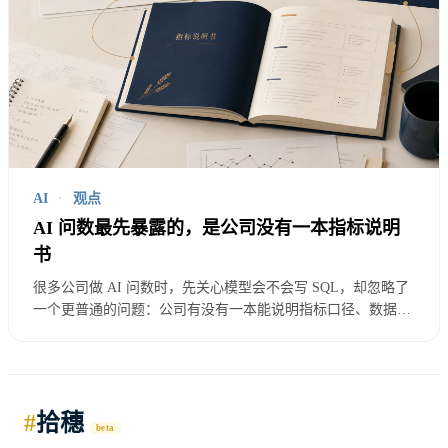
阿里
云生
代码
态、
优
通义千问
+中文
免费
中文
秀
综合
代码
AI
·
观点
场景
AI 问数最先暴露的，是公司没有一本指标说明
书
超长
很多公司做 AI 问数时，先关心模型会不会写 SQL，却忽略了
读研
一个更普通的问题：公司有没有一本能说明指标口径、数据来
上下
报、
优
源、权限边界和适用场景的指标说明书？对数据分析师和 BI
Kimi
文、
免费
同学来说，AI 最先暴露的往往不是模型能力，而是组织没有
读长
秀
把业务语义写下来。
文档
文档
#
拾穗
解读
beta