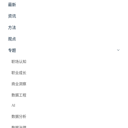
最新
#
拾穗
登录
加入会员
资讯
beta
方法
AI
·
方法
观点
AI辅助数据工作流实战指南
专题
职场认知
Elazer (石头)
2025年7月21日
职业成长
#chatgpt
#claude
#copilot
#知识库
商业洞察
#ai工具
#效率提升
#数据分析
数据工程
AI
PRO 会员专属
数据分析
数据治理