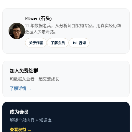
半天
+文字）
小时
4x
Elazer (石头)
2-3
3-
11 年数据老兵，从分析师到架构专家。用真实经历帮
技术方案文档
1天
数据人少走弯路。
小时
4x
关于作者
了解会员
1v1 咨询
30-
学习一个新概念（含示
2-4
3-
60
例理解）
小时
4x
加入免费社群
分钟
和数据从业者一起交流成长
了解详情 →
重要认知校正
：AI的价值不在于”替你思考”，而在
于”消除执行摩擦”。那些被AI大幅提效的任务，往往
成为会员
是”你知道要做什么，但写起来费时费力”的类型。真
解锁全部内容 + 知识库
正的分析判断、业务洞察、沟通说服，依然高度依赖
查看权益 →