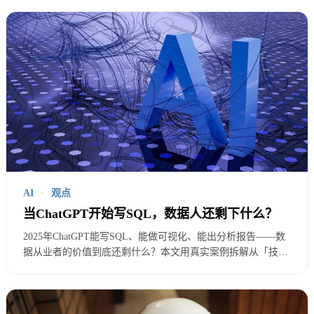
二、AI工具全景图
通用对话AI对比
中
AI
·
观点
最适
擅长
文
当ChatGPT开始写SQL，数据人还剩下什么？
工具
价格
合场
领域
能
2025年ChatGPT能写SQL、能做可视化、能出分析报告——数
景
据从业者的价值到底还剩什么？本文用真实案例拆解从「技术
力
生产者」到「价值定义者」的转型路径，揭示AI时代数据人的
核心竞争力在于定义问题而非执行SQL，35岁不是终点而是起
通用
代码
点。
免费基