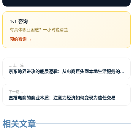
人的经验和上下文理解。
1v1 咨询
AI增强的三个维度
有具体职业困惑？一小时说清楚
预约咨询 →
速度维度
：从想法到代码/文档的路径缩短，减少”坐
在那里不知从何下手”的启动成本。
← 上一篇
质量维度
：AI能提供多种实现方案供你选择，而不是
京东跨界进攻的底层逻辑：从电商巨头到本地生活服务的战
略突围
只想到一种。一个好的Prompt可以让AI同时给出SQL
方案A（子查询）、方案B（窗口函数）、方案
下一篇 →
直播电商的商业本质：注意力经济如何变现为信任交易
C（CTE），你再根据实际场景选最优解。
学习维度
：AI是一个永远在线的耐心老师。遇到不懂
相关文章
的概念，随时追问，不怕”问太基础”。