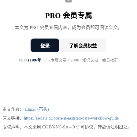
PRO 会员专属
效
传统
AI
率
本文为 PRO 会员专属内容，成为会员即可阅读全文。
任务类型
方式
辅助
提
耗时
耗时
登录
了解会员权益
升
PRO
¥199/年
· Pro 专属文章 + 2300+ 知识文档 + 会员社群
写一个复杂SQL（含多
30-60
5-10
4-
表JOIN + 窗口函数）
分钟
分钟
6x
Python数据清洗脚本
20-
2-4
4-
（处理缺失值、异常
40
本文作者：
Elazer (石头)
小时
6x
值）
分钟
原文链接：
https://ss-data.cc/posts/ai-assisted-data-workflow-guide
版权声明：本文采用 CC BY-NC-SA 4.0 许可协议，转载请注明出处。
分析报告初稿（框架
1-2
3-