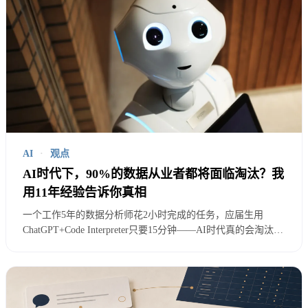
推
调
ChatGPT
础
良
理、
试、
(GPT-4o)
版/Plus
好
代码
方案
$20/月
生成
讨论
文档
长文
分
AI
·
观点
本分
免费基
析、
AI时代下，90%的数据从业者都将面临淘汰？我
析、
用11年经验告诉你真相
Claude
础
复杂
良
逻辑
一个工作5年的数据分析师花2小时完成的任务，应届生用
(claude.ai)
版/Pro
推
好
ChatGPT+Code Interpreter只要15分钟——AI时代真的会淘汰
推
$20/月
理、
90%的数据从业者吗？11年数据从业经验拆解3个常见误区，
理、
提供从工具思维到产品思维、从技术专家到业务顾问的转型路
长上
径。
代码
下文