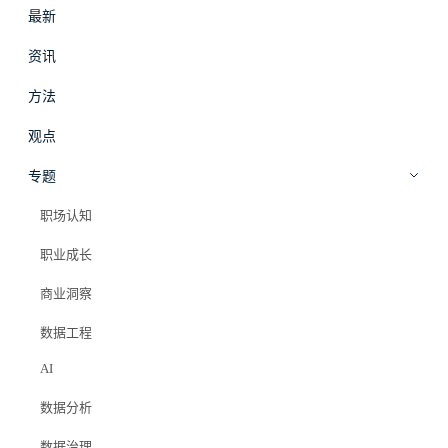
最新
#
拾穗
登录
加入会员
资讯
beta
Posts
第 9 页 · 共 405 篇
方法
观点
专题
职场认知
职业成长
商业洞察
数据工程
职场影响力
·
方法
AI
数据分析师的典型困境画像
数据分析
取数机器、PPT写手、可替换的零件——这是大量数据分析师的
数据治理