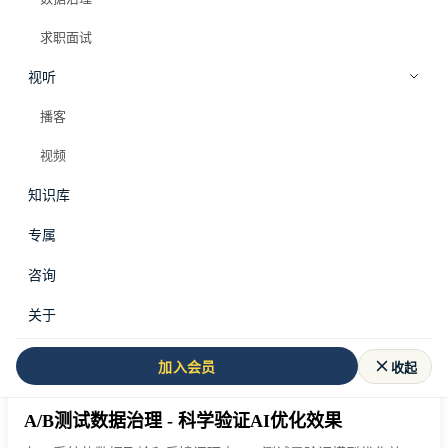
日常写照。本文通过4个典型困境画像，帮你看清分析师在组织中
求职面试
被低估的结构性原因，理解为什么技术不差的你却始终没有话语
权，以及如何从「数据出口」变成「决策参与者」。
视听
Elazer (石头)
2026年4月9日
播客
视频
PRO
知识库
专属
咨询
关于
收起
加入会员
数据治理
·
方法
A/B测试数据治理 - 科学验证AI优化效果