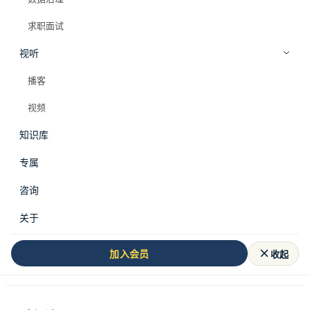
求职面试
小宇宙收听
订阅 RSS
视听
播客
视频
节目简介
知识库
专属
AI浪潮席卷而来，数据分析师真的要失业了吗？理性
看待AI对数据工作的冲击与机遇。
咨询
关于
收起
加入会员
← 返回播客列表