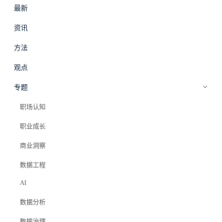
最新
#
拾穗
登录
加入会员
资讯
beta
方法
EP002
·
播客
观点
EP002：AI来了，数据分析师真的要
专题
失业了？
职场认知
职业成长
Elazer (石头)
2025年9月26日
商业洞察
时长：00:10:39
数据工程
#ai
#数据分析师
#就业
AI
数据分析
数据治理