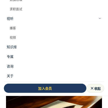
求职面试
视听
播客
职场认知
·
方法
视频
职场认知 01｜数据人为什么越努力越焦虑：
知识库
内卷的真相与三个破局策略
专属
数据团队内卷的本质不是竞争激烈，而是所有人都在错误
赛道上拼命奔跑。本文用三个大厂真实案例揭示内卷机
咨询
制，并给出价值聚焦法、影响力杠杆法、网络化生存法三
套可操作策略。
2026/1/3
关于
收起
加入会员