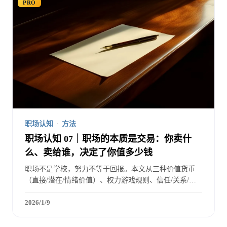
PRO
职场认知
·
方法
职场认知 07｜职场的本质是交易：你卖什
么、卖给谁，决定了你值多少钱
职场不是学校，努力不等于回报。本文从三种价值货币
（直接/潜在/情绪价值）、权力游戏规则、信任/关系/声
誉三类隐形资本，以及博弈论视角，系统解析职场价值交
换的底层逻辑。
2026/1/9