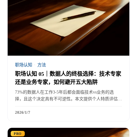
职场认知
·
方法
职场认知 05｜数据人的终极选择：技术专家
还是业务专家，如何避开五大陷阱
73%的数据人在工作3-5年后都会面临技术vs业务的选
择，且这个决定具有不可逆性。本文提供个人特质评估矩
阵、长期回报曲线对比、转换成本计算，以及技术业务融
合的第三条路。
2026/1/7
PRO