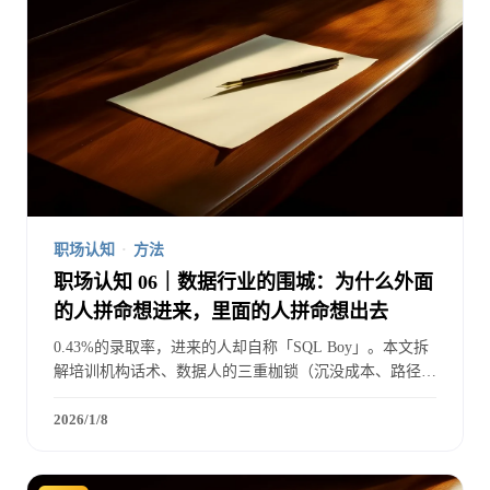
职场认知
·
方法
职场认知 06｜数据行业的围城：为什么外面
的人拼命想进来，里面的人拼命想出去
0.43%的录取率，进来的人却自称「SQL Boy」。本文拆
解培训机构话术、数据人的三重枷锁（沉没成本、路径依
赖、金手铐），以及如何从「工具人」变成「合作伙伴」
的认知重构路径。
2026/1/8