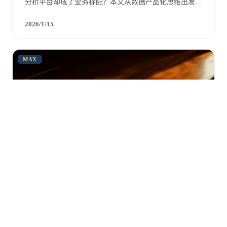
分析平台却成了业务标配？本文从数据产品化思维出发，
解析如何把数据从「消耗品」变成「资产」，实现从服务
提供者到平台建设者的跃迁。
2026/1/15
MAX
0:00
职场认知
·
方法
职场认知 14｜技术很强依然不值钱？数据人
的商业觉醒手册
同样P7，一个被裁、一个年薪翻倍——差距不在技术，