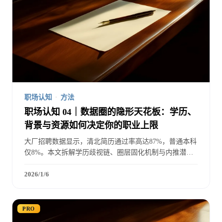
职场认知
·
方法
职场认知 04｜数据圈的隐形天花板：学历、
背景与资源如何决定你的职业上限
大厂招聘数据显示，清北简历通过率高达87%，普通本科
仅8%。本文拆解学历歧视链、圈层固化机制与内推潜规
则，并给出四条突破路径：技术极致化、赛道差异化、价
值资本化、资源网络化。
2026/1/6
PRO