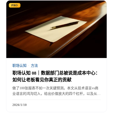
PRO
职场认知
·
方法
职场认知 08｜数据部门总被说是成本中心：
如何让老板看见你真正的贡献
做了100张报表不如一次关键预测。本文从技术语言vs商
业语言的鸿沟切入，给出价值放大的四个杠杆，以及从
「数据支撑」变成「增长驱动」的完整转型路径，附月度
价值报告模板。
2026/1/10