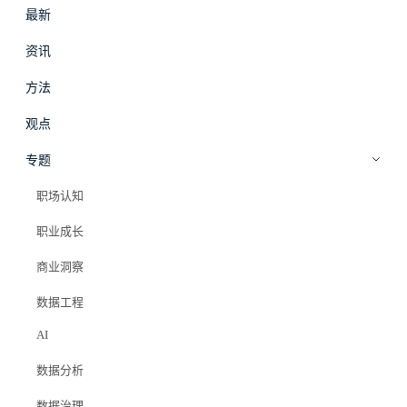
最新
#
拾穗
登录
加入会员
资讯
beta
方法
← 全部专题
观点
专题
专题
职场认知
职场认知
职业成长
最新优先
从头读起
共 36 篇
商业洞察
数据工程
AI
数据分析
数据治理