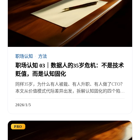
职场认知
·
方法
职场认知 03｜数据人的35岁危机：不是技术
贬值，而是认知固化
同样35岁，为什么有人被裁、有人升职、有人做了CTO？
本文从价值模式代际差异出发，拆解认知固化的四个陷
阱，并给出从执行层到战略层的五条转型路径，附180天
行动计划。
2026/1/5
PRO