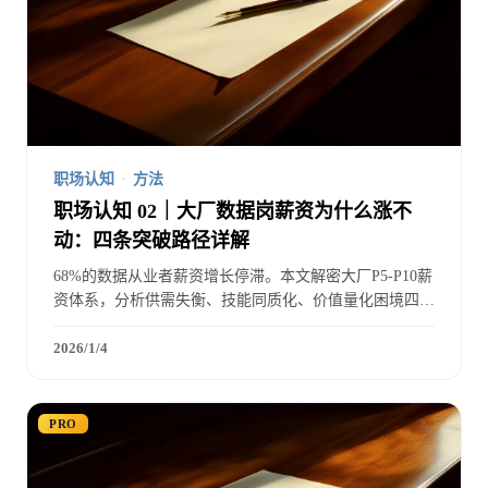
职场认知
·
方法
职场认知 02｜大厂数据岗薪资为什么涨不
动：四条突破路径详解
68%的数据从业者薪资增长停滞。本文解密大厂P5-P10薪
资体系，分析供需失衡、技能同质化、价值量化困境四重
原因，并给出技术深度、业务价值、副业、股权四条具体
突破路径。
2026/1/4
PRO