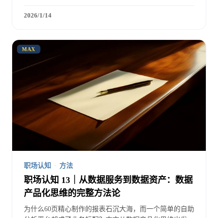
术选型的商业逻辑框架，让你的架构决策既有技术深度又
有业务说服力。
2026/1/14
MAX
职场认知
·
方法
职场认知 13｜从数据服务到数据资产：数据
产品化思维的完整方法论
为什么60页精心制作的报表石沉大海，而一个简单的自助