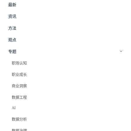
最新
#
拾穗
登录
加入会员
资讯
beta
方法
观点
专题
职场认知
职业成长
商业洞察
数据工程
AI
数据分析
数据治理