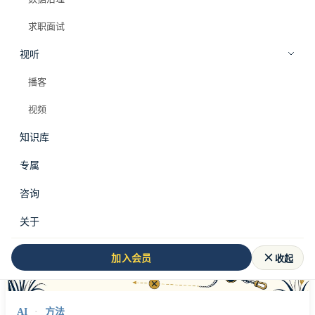
求职面试
视听
全部标签
AI AGENT
播客
#
ai agent
视频
共 29 篇文章
知识库
PRO
专属
咨询
关于
收起
加入会员
AI
·
方法