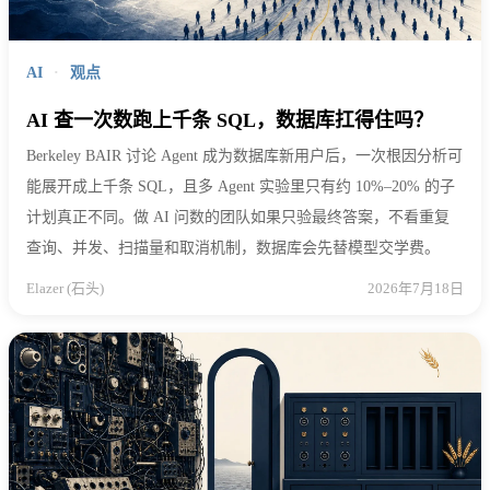
AI
·
观点
AI 查一次数跑上千条 SQL，数据库扛得住吗？
Berkeley BAIR 讨论 Agent 成为数据库新用户后，一次根因分析可
能展开成上千条 SQL，且多 Agent 实验里只有约 10%–20% 的子
计划真正不同。做 AI 问数的团队如果只验最终答案，不看重复
查询、并发、扫描量和取消机制，数据库会先替模型交学费。
Elazer (石头)
2026年7月18日