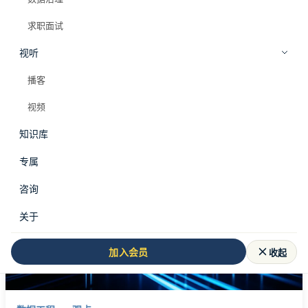
求职面试
视听
全部标签
知识库
播客
#
知识库
视频
知识库
共 108 篇文章
专属
咨询
关于
收起
加入会员