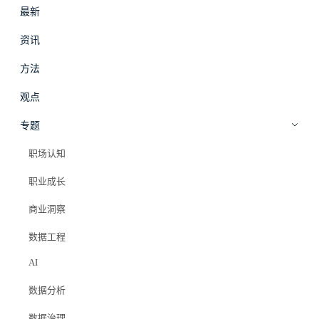
最新
#
拾穗
登录
加入会员
资讯
beta
方法
观点
专题
职场认知
职业成长
商业洞察
数据工程
AI
数据分析
数据治理