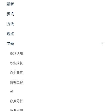
最新
#
拾穗
登录
加入会员
资讯
beta
方法
观点
专题
职场认知
职业成长
商业洞察
数据工程
AI
数据分析
数据治理