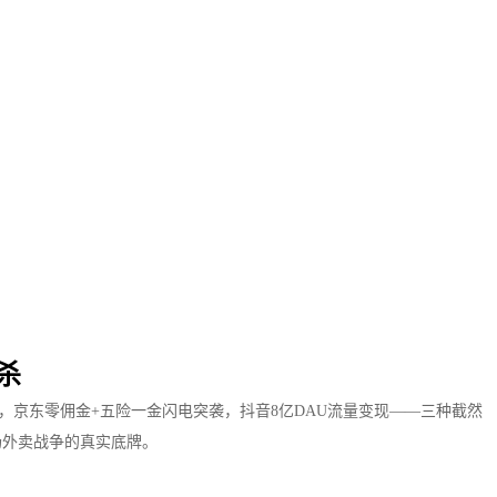
杀
防守，京东零佣金+五险一金闪电突袭，抖音8亿DAU流量变现——三种截然
场外卖战争的真实底牌。