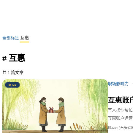
全部标签
互惠
#
互惠
共 1 篇文章
职场影响力
·
MAX
互惠账
有人找你帮忙
互惠账户运营
Elazer (石头)
2