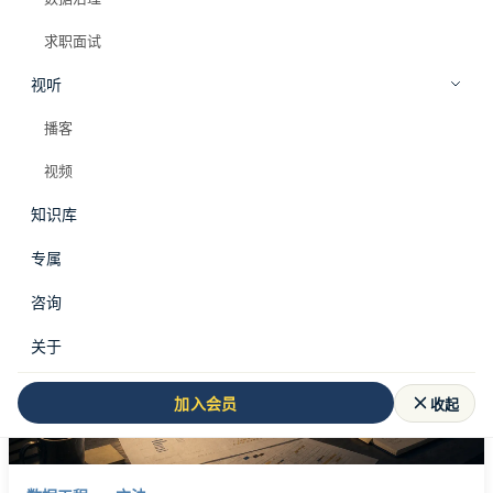
求职面试
视听
全部标签
事故复盘
播客
#
事故复盘
视频
知识库
共 1 篇文章
专属
咨询
关于
收起
加入会员