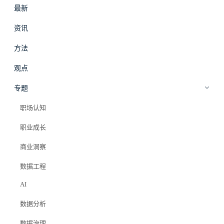
最新
#
拾穗
登录
加入会员
资讯
beta
方法
观点
专题
职场认知
职业成长
商业洞察
数据工程
AI
数据分析
数据治理