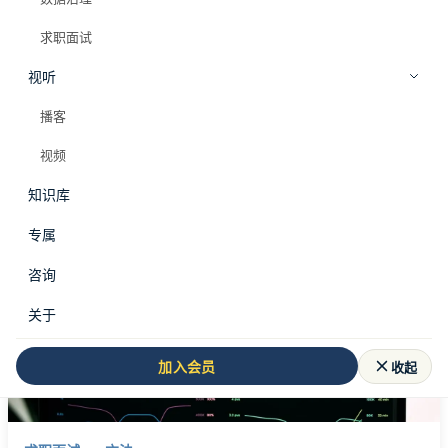
求职面试
视听
全部标签
中间表
播客
#
中间表
视频
知识库
共 1 篇文章
专属
PRO
咨询
关于
收起
加入会员