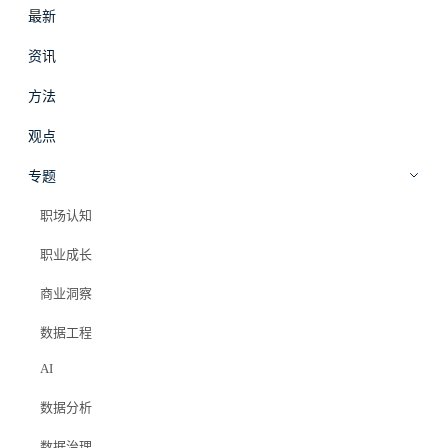
最新
#
拾穗
登录
加入会员
资讯
beta
方法
观点
专题
职场认知
职业成长
商业洞察
数据工程
AI
数据分析
数据治理