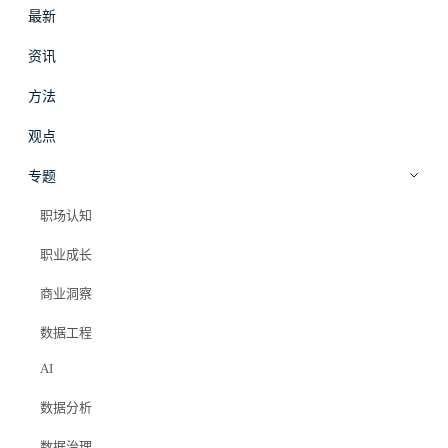
最新
#
拾穗
登录
加入会员
资讯
beta
方法
观点
专题
职场认知
职业成长
商业洞察
数据工程
AI
数据分析
数据治理