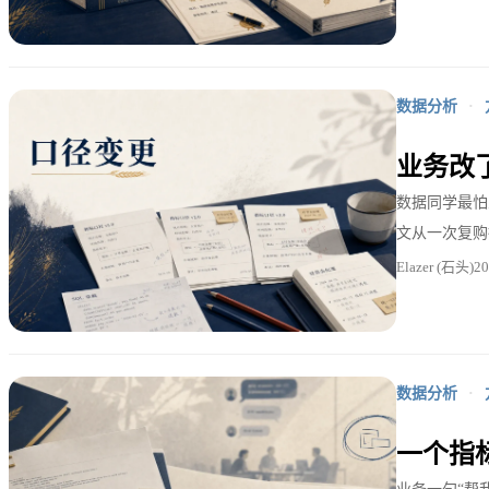
数据分析
·
业务改了
数据同学最怕
文从一次复购
Elazer (石头)
2
数据分析
·
一个指标