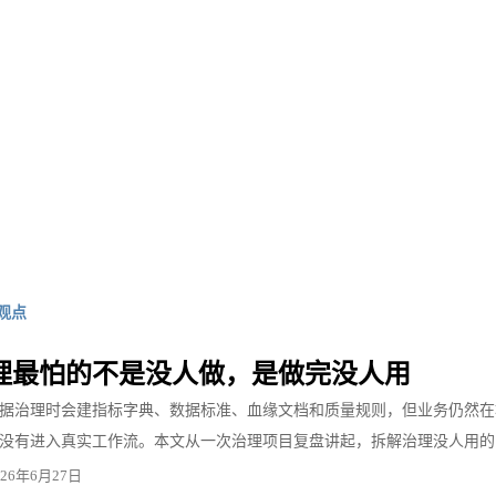
观点
理最怕的不是没人做，是做完没人用
据治理时会建指标字典、数据标准、血缘文档和质量规则，但业务仍然在群里
没有进入真实工作流。本文从一次治理项目复盘讲起，拆解治理没人用的 4
026年6月27日