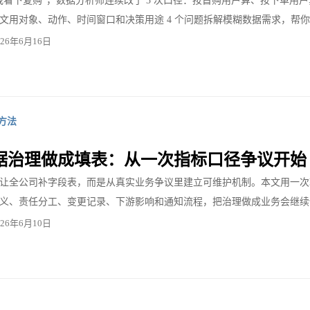
我看下复购”，数据分析师连续改了 3 次口径：按首购用户算、按下单用
文用对象、动作、时间窗口和决策用途 4 个问题拆解模糊数据需求，帮你在
026年6月16日
方法
据治理做成填表：从一次指标口径争议开始
让全公司补字段表，而是从真实业务争议里建立可维护机制。本文用一次
义、责任分工、变更记录、下游影响和通知流程，把治理做成业务会继续
026年6月10日