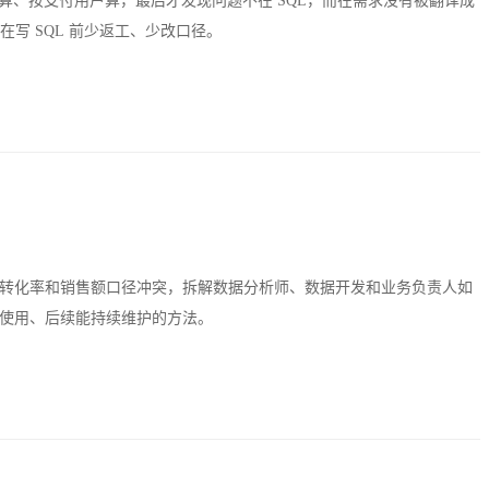
户算、按支付用户算，最后才发现问题不在 SQL，而在需求没有被翻译成
写 SQL 前少返工、少改口径。
转化率和销售额口径冲突，拆解数据分析师、数据开发和业务负责人如
使用、后续能持续维护的方法。