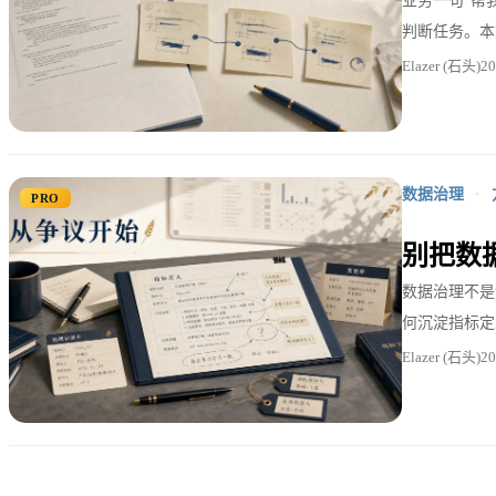
业务一句“帮
判断任务。本
Elazer (石头)
2
数据治理
·
PRO
别把数
数据治理不是
何沉淀指标定
Elazer (石头)
2