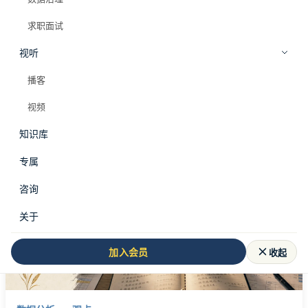
求职面试
视听
全部标签
业务判断
播客
#
业务判断
视频
知识库
共 2 篇文章
专属
咨询
关于
收起
加入会员