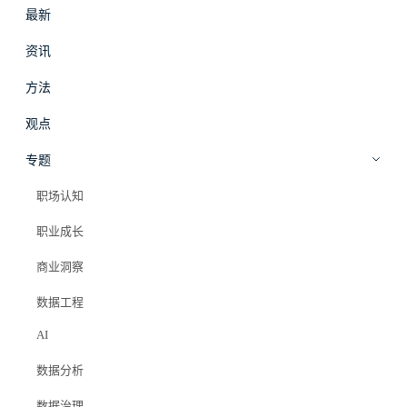
最新
#
拾穗
登录
加入会员
资讯
beta
方法
观点
专题
职场认知
职业成长
商业洞察
数据工程
AI
数据分析
数据治理