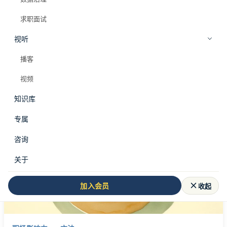
求职面试
视听
全部标签
专业影响力
播客
#
专业影响力
视频
知识库
共 1 篇文章
专属
MAX
咨询
关于
收起
加入会员