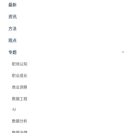
最新
#
拾穗
登录
加入会员
资讯
beta
方法
观点
专题
职场认知
职业成长
商业洞察
数据工程
AI
数据分析
数据治理